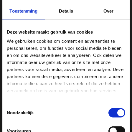
Gratis verzending vanaf € 75
Toestemming
Details
Over
Vergelijk
Deze website maakt gebruik van cookies
Productomschrijving
We gebruiken cookies om content en advertenties te
personaliseren, om functies voor social media te bieden
Ja, ik wil 5% korting op mijn
en om ons websiteverkeer te analyseren. Ook delen we
Specificaties
volgende bestelling!
informatie over uw gebruik van onze site met onze
partners voor social media, adverteren en analyse. Deze
Reviews
partners kunnen deze gegevens combineren met andere
Ontvang direct 5% korting
op je volgende aankoop en
informatie die u aan ze heeft verstrekt of die ze hebben
profiteer maandelijks van hoge kortingen door je te
abonneren op onze leuke nieuwsbrief! 😀
Delen
verzameld op basis van uw gebruik van hun services.
Toestemmingsselectie
Noodzakelijk
Profiteer direct
We
♥
health & happiness
Voorkeuren