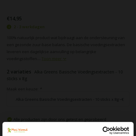
€14,95
2 - 3 werkdagen
100% natuurlijk product wat bijdraagt aan de ondersteuning van
een gezonde zuur-base balans. De basische voedingsextracten
leveren een dagelijkse aanvulling op belangrijke
voedingsstoffen....
Toon meer
2 variaties
Alka Greens Basische Voedingsextracten - 10
sticks x 8g
Maak een keuze:
*
Alle producten zijn door ons getest en geprobeerd
Voor 16:00 besteld, zelfde dag verzonden