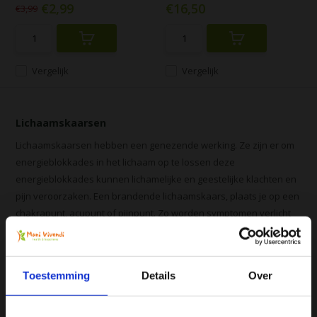
€2,99
€16,50
€3,99
Vergelijk
Vergelijk
Lichaamskaarsen
Lichaamskaarsen hebben een genezende werking. Ze zijn er om
energieblokkades in het lichaam op te lossen deze
energieblokkades kunnen lichamelijke en geestelijke klachten en
pijn veroorzaken. Een brandende lichaamskaars, plaats je op een
chakrapunt, acupunt of pijnpunt. Zo worden symptomen verlicht
of geëlimineerd. Lichaam kaarsen zijn in te zetten bij
uiteenlopende klachten, bijvoorbeeld verkoudheid, vermoeidheid,
eczeem of ontstekingen. De lichaamskaars lost de
Toestemming
Details
Over
energieblokkade op door afvalstoffen weg te leiden uit het
lichaam.