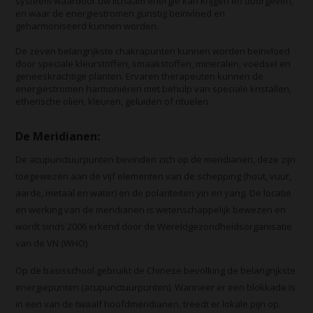
systeem waardoor uw lichaam energie kan krijgen en doorgeven,
en waar de energiestromen gunstig beïnvloed en
geharmoniseerd kunnen worden.
De zeven belangrijkste chakrapunten kunnen worden beïnvloed
door speciale kleurstoffen, smaakstoffen, mineralen, voedsel en
geneeskrachtige planten. Ervaren therapeuten kunnen de
energiestromen harmoniëren met behulp van speciale kristallen,
etherische olien, kleuren, geluiden of rituelen.
De Meridianen:
De acupunctuurpunten bevinden zich op de meridianen, deze zijn
toegewezen aan de vijf elementen van de schepping (hout, vuur,
aarde, metaal en water) en de polariteiten yin en yang. De locatie
en werking van de meridianen is wetenschappelijk bewezen en
wordt sinds 2006 erkend door de Wereldgezondheidsorganisatie
van de VN (WHO).
Op de basisschool gebruikt de Chinese bevolking de belangrijkste
energiepunten (acupunctuurpunten). Wanneer er een blokkade is
in een van de twaalf hoofdmeridianen, treedt er lokale pijn op.