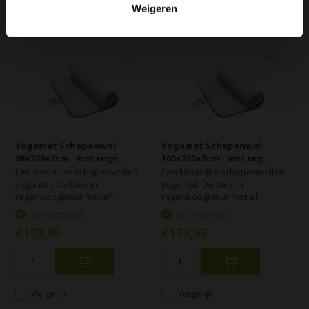
Weigeren
Vergelijk
Vergelijk
Yogamat Schapenwol
Yogamat Schapenwol
90x200x2cm - met rege...
100x200x2cm - met reg...
Een kleurrijke schapenwollen
Een kleurrijke schapenwollen
yogamat. De bies in
yogamat. De bies in
regenboogkleur met af...
regenboogkleur met af...
Op voorraad
Op voorraad
€123,95
€133,95
Vergelijk
Vergelijk