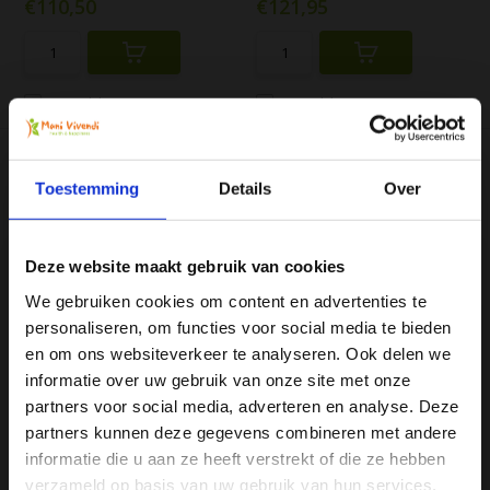
€110,50
€121,95
Vergelijk
Vergelijk
Toestemming
Details
Over
Deze website maakt gebruik van cookies
We gebruiken cookies om content en advertenties te
Yogamat Lichtgewicht
Yogamat Lichtgewicht
75x200x3cm - met bi...
90x200x3cm - met bi...
personaliseren, om functies voor social media te bieden
De mat is door haar vulling
De mat is door haar vulling
Ja, ik wil 5% korting op mijn
en om ons websiteverkeer te analyseren. Ook delen we
super lichtgewicht (ongeveer
super licht van gewicht
volgende bestelling!
informatie over uw gebruik van onze site met onze
30% lichter d...
(ongeveer 30% lich...
partners voor social media, adverteren en analyse. Deze
Voldoende met onderstaande
partners kunnen deze gegevens combineren met andere
Op voorraad
levertijd.
Ontvang direct 5% korting
op je volgende aankoop en
€169,95
€179,95
informatie die u aan ze heeft verstrekt of die ze hebben
profiteer maandelijks van hoge kortingen door je te
abonneren op onze leuke nieuwsbrief! 😀
verzameld op basis van uw gebruik van hun services.