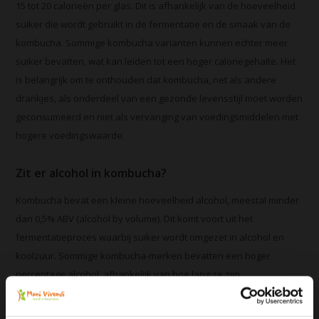
15 tot 20 calorieën per glas. Dit is afhankelijk van de hoeveelheid
suiker die wordt gebruikt in de fermentatie en de smaak van de
kombucha. Sommige kombucha varianten kunnen echter meer
suiker bevatten, wat kan leiden tot een hoger caloriegehalte. Het
is belangrijk om te onthouden dat kombucha, net als andere
drankjes, als onderdeel van een gezonde levensstijl moet worden
geconsumeerd en niet als vervanging van voedingsmiddelen met
hogere voedingswaarde.
Zit er alcohol in kombucha?
Kombucha bevat een kleine hoeveelheid alcohol, meestal minder
dan 0,5% ABV (alcohol by volume). Dit komt voort uit het
fermentatieproces waarbij suiker wordt omgezet in alcohol en
koolzuur. Sommige kombucha-merken bevatten een hoger
percentage alcohol, afhankelijk van hoe lang ze zijn
gefermenteerd en hoeveel suiker er is gebruikt. Het is belangrijk
om te onthouden dat de hoeveelheid alcohol in kombucha vaak