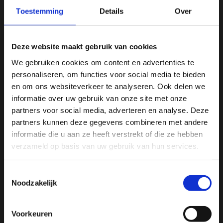
veel lager is dan in andere alcoholische dranken, zoals bier of
Toestemming
Details
Over
wijn. Kombucha wordt vaak gezien als een gezonde alternatief
voor alcoholische dranken. Wanneer je kombucha wilt drinken
maar je mag geen alcohol, bijvoorbeeld door zwangerschap,
Deze website maakt gebruik van cookies
borstvoeding geeft of bepaalde medicijnen dan adviseren we je
We gebruiken cookies om content en advertenties te
om even te overleggen met een arts.
personaliseren, om functies voor social media te bieden
Ja, ik wil 5% korting op mijn
en om ons websiteverkeer te analyseren. Ook delen we
volgende bestelling!
Wat heb je nodig om zelf kombucha te maken?
informatie over uw gebruik van onze site met onze
partners voor social media, adverteren en analyse. Deze
Welke ingrediënten heb je nodig om zelf kombucha te maken? De
partners kunnen deze gegevens combineren met andere
Ontvang direct 5% korting
op je volgende aankoop en
4 ingrediënten van kombucha zijn:
informatie die u aan ze heeft verstrekt of die ze hebben
profiteer maandelijks van hoge kortingen door je te
abonneren op onze leuke nieuwsbrief! 😀
verzameld op basis van uw gebruik van hun services.
Theekruiden
Water
Toestemmingsselectie
Biologische Suiker
Noodzakelijk
SCOBY (Symbiotic Culture Of Bacteria and Yeast - een
Profiteer direct
verzameling van bacteriën en gisten die het
Voorkeuren
fermentatieproces starten.)