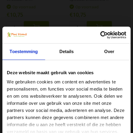
Op voorraad
Op voorraad
€10,75
€10,75
Vergelijk
Vergelijk
Toestemming
Details
Over
Deze website maakt gebruik van cookies
We gebruiken cookies om content en advertenties te
personaliseren, om functies voor social media te bieden
Ja, ik wil 5% korting op mijn
Boek: Jonger door
Alka Theeglas
en om ons websiteverkeer te analyseren. Ook delen we
Ontzuren
Geniet gedurende de dag van
volgende bestelling!
informatie over uw gebruik van onze site met onze
In dit boek lees je welk effect
een verrukkelijke kop basisch
partners voor social media, adverteren en analyse. Deze
ontzuren heeft op je
thee met het...
gezondheid. Na da...
partners kunnen deze gegevens combineren met andere
Ontvang direct 5% korting
op je volgende aankoop en
informatie die u aan ze heeft verstrekt of die ze hebben
Op voorraad
Op voorraad
profiteer maandelijks van hoge kortingen door je te
abonneren op onze leuke nieuwsbrief! 😀
€14,95
€3,96
verzameld op basis van uw gebruik van hun services.
€4,95