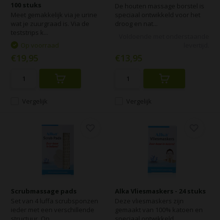
100 stuks
De houten massage borstel is
Meet gemakkelijk via je urine
speciaal ontwikkeld voor het
wat je zuurgraad is. Via de
droog en nat...
teststrips k...
Voldoende met onderstaande
Op voorraad
levertijd.
€19,95
€13,95
Vergelijk
Vergelijk
Scrubmassage pads
Alka Vliesmaskers - 24 stuks
Set van 4 luffa scrubsponzen
Deze vliesmaskers zijn
ieder met een verschillende
gemaakt van 100% katoen en
structuur. On...
speciaal ontwikkeld ...