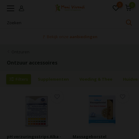
0
0
🚩 Bekijk onze
aanbiedingen
Ontzuren
Ontzuur accessoires
Filters
Supplementen
Voeding & Thee
Huidve
pH verzuringsstrips Alka -
Massageborstel