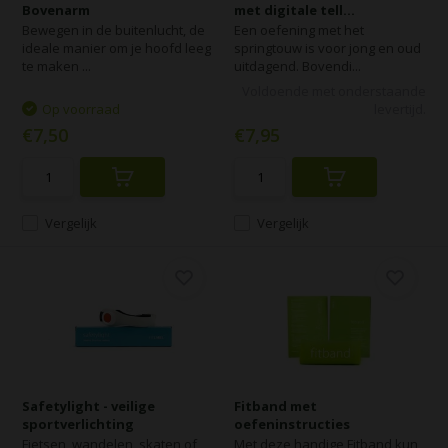
Bovenarm
met digitale tell...
Bewegen in de buitenlucht, de
Een oefening met het
ideale manier om je hoofd leeg
springtouw is voor jong en oud
te maken ...
uitdagend. Bovendi...
Voldoende met onderstaande
Op voorraad
levertijd.
€7,50
€7,95
Vergelijk
Vergelijk
Safetylight - veilige
Fitband met
sportverlichting
oefeninstructies
Fietsen, wandelen, skaten of
Met deze handige Fitband kun