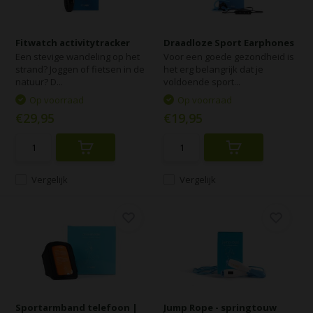
Fitwatch activitytracker
Draadloze Sport Earphones
Een stevige wandeling op het
Voor een goede gezondheid is
strand? Joggen of fietsen in de
het erg belangrijk dat je
natuur? D...
voldoende sport...
Op voorraad
Op voorraad
€29,95
€19,95
Vergelijk
Vergelijk
Sportarmband telefoon |
Jump Rope - springtouw