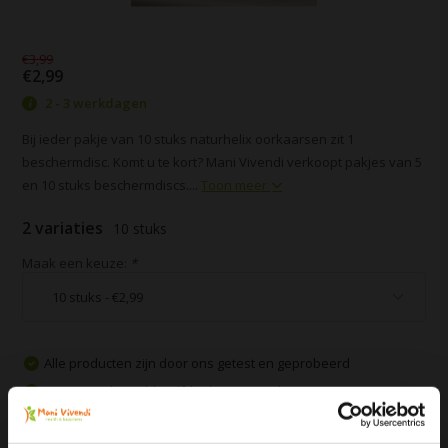
€3,99
€2,99
2 - 3 werkdagen
Bij ieder pakje van 10 stuks naturhelix oorkaarsen zit 1
beschermdisc. Komt u te kort? Mani Vivendi verkoopt pakjes van 5
en 10 stuks beschermdiscs....
Toon meer
2 variaties
10 stuks
Maak een keuze:
*
Alle producten zijn door ons getest en geprobeerd
Voor 16:00 besteld, zelfde dag verzonden
Gratis verzending vanaf € 75