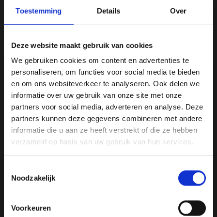
Vergelijk
Toestemming
Details
Over
Deze website maakt gebruik van cookies
Productomschrijving
We gebruiken cookies om content en advertenties te
personaliseren, om functies voor social media te bieden
Specificaties
Ja, ik wil 5% korting op mijn
en om ons websiteverkeer te analyseren. Ook delen we
volgende bestelling!
informatie over uw gebruik van onze site met onze
Reviews
partners voor social media, adverteren en analyse. Deze
partners kunnen deze gegevens combineren met andere
Ontvang direct 5% korting
op je volgende aankoop en
informatie die u aan ze heeft verstrekt of die ze hebben
profiteer maandelijks van hoge kortingen door je te
Delen
abonneren op onze leuke nieuwsbrief! 😀
verzameld op basis van uw gebruik van hun services.
Toestemmingsselectie
Noodzakelijk
We
♥
health & happiness
Profiteer direct
Voorkeuren
Mani Vivendi gezondheidsproducten: Net dat