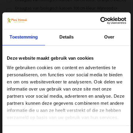
Draagtas van biologisch katoen 100 cm kleur: Wijnrood (+
€48,95)
Alle producten zijn door ons getest en geprobeerd
Toestemming
Details
Over
Voor 16:00 besteld, zelfde dag verzonden
Gratis verzending vanaf € 75
Deze website maakt gebruik van cookies
Vergelijk
We gebruiken cookies om content en advertenties te
personaliseren, om functies voor social media te bieden
Ja, ik wil 5% korting op mijn
en om ons websiteverkeer te analyseren. Ook delen we
volgende bestelling!
informatie over uw gebruik van onze site met onze
Productomschrijving
partners voor social media, adverteren en analyse. Deze
partners kunnen deze gegevens combineren met andere
Ontvang direct 5% korting
op je volgende aankoop en
Specificaties
informatie die u aan ze heeft verstrekt of die ze hebben
profiteer maandelijks van hoge kortingen door je te
abonneren op onze leuke nieuwsbrief! 😀
verzameld op basis van uw gebruik van hun services.
Reviews