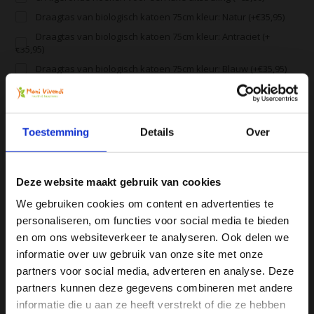
Draagtas van biologisch katoen 75cm kleur: Natur (+€35,95)
Draagtas van biologisch katoen 75cm kleur: Antraciet (+
€35,95)
Draagtas van biologisch katoen 75cm kleur: Blauw (+€35,95)
Draagtas van biologisch katoen 75cm kleur: Oranje (+€35,95)
Draagtas van biologisch katoen 75cm kleur: Wijnrood (+
€35,95)
Toestemming
Details
Over
Alle producten zijn door ons getest en geprobeerd
Deze website maakt gebruik van cookies
Voor 16:00 besteld, zelfde dag verzonden
We gebruiken cookies om content en advertenties te
Gratis verzending vanaf € 75
personaliseren, om functies voor social media te bieden
Ja, ik wil 5% korting op mijn
en om ons websiteverkeer te analyseren. Ook delen we
Vergelijk
volgende bestelling!
informatie over uw gebruik van onze site met onze
partners voor social media, adverteren en analyse. Deze
partners kunnen deze gegevens combineren met andere
Ontvang direct 5% korting
op je volgende aankoop en
Productomschrijving
informatie die u aan ze heeft verstrekt of die ze hebben
profiteer maandelijks van hoge kortingen door je te