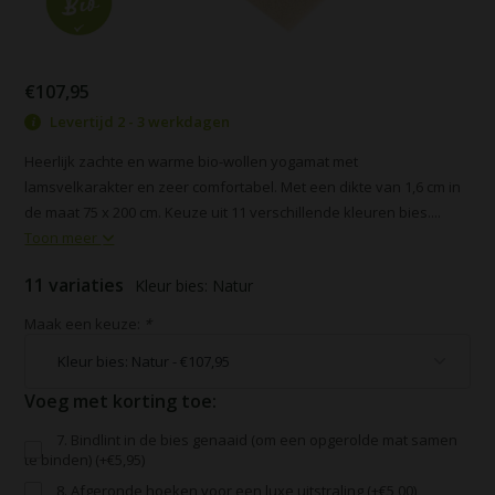
€107,95
Levertijd 2 - 3 werkdagen
Heerlijk zachte en warme bio-wollen yogamat met
lamsvelkarakter en zeer comfortabel. Met een dikte van 1,6 cm in
de maat 75 x 200 cm. Keuze uit 11 verschillende kleuren bies....
Toon meer
11 variaties
Kleur bies: Natur
Maak een keuze:
*
Voeg met korting toe:
7. Bindlint in de bies genaaid (om een opgerolde mat samen
te binden) (+€5,95)
8. Afgeronde hoeken voor een luxe uitstraling (+€5,00)