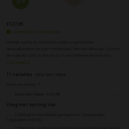
€127,95
Levertijd 2 - 3 werkdagen
Heerlijk zachte en warme bio-wollen yogamat met
lamsvelkarakter en zeer comfortabel. Met een dikte van 1,6 cm in
de maat 90 x 200 cm. Keuze uit 11 verschillende kleuren bies....
Toon meer
11 variaties
Kleur bies: Natur
Maak een keuze:
*
Voeg met korting toe:
2. Biologisch wasmiddel speciaal voor Scheerwollen
Yogamatten (+€9,95)
7. Bindlint in de bies genaaid (om een opgerolde mat samen