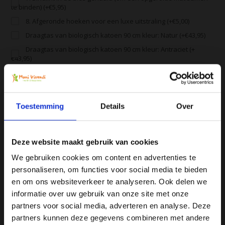
te binden) (+€5,95)
8. Afgeronde hoeken voor een luxe uitstraling (+€5,00)
Draagtas van biologisch katoen 90 cm kleur: Natur (+€43,95)
Draagtas van biologisch katoen 90 cm kleur: Antraciet (+
€43,95)
Draagtas van biologisch katoen 90 cm kleur: Blauw (+€43,95)
Draagtas van biologisch katoen 90 cm kleur: Oranje (+€43,95)
Draagtas van biologisch katoen 90 cm kleur: Wijnrood (+
Toestemming
Details
Over
€43,95)
Deze website maakt gebruik van cookies
Alle producten zijn door ons getest en geprobeerd
We gebruiken cookies om content en advertenties te
Voor 16:00 besteld, zelfde dag verzonden
personaliseren, om functies voor social media te bieden
Gratis verzending vanaf € 75
Ja, ik wil 5% korting op mijn
en om ons websiteverkeer te analyseren. Ook delen we
volgende bestelling!
informatie over uw gebruik van onze site met onze
Vergelijk
partners voor social media, adverteren en analyse. Deze
partners kunnen deze gegevens combineren met andere
Ontvang direct 5% korting
op je volgende aankoop en