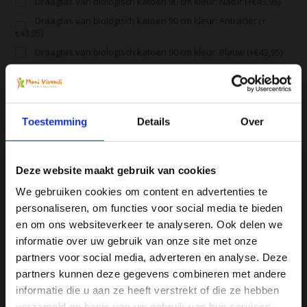
Draagtas van biologisch katoen 90 cm kleur: Natur (+€43,95)
Draagtas van biologisch katoen 90 cm kleur: Antraciet (+
€43,95)
Draagtas van biologisch katoen 90 cm kleur: Blauw (+€43,95)
Draagtas van biologisch katoen 90 cm kleur: Oranje (+€43,95)
Draagtas van biologisch katoen 90 cm kleur: Wijnrood (+
€43,95)
Toestemming
Details
Over
Alle producten zijn door ons getest en geprobeerd
Deze website maakt gebruik van cookies
Voor 16:00 besteld, zelfde dag verzonden
We gebruiken cookies om content en advertenties te
Gratis verzending vanaf € 75
personaliseren, om functies voor social media te bieden
Ja, ik wil 5% korting op mijn
Vergelijk
en om ons websiteverkeer te analyseren. Ook delen we
volgende bestelling!
informatie over uw gebruik van onze site met onze
partners voor social media, adverteren en analyse. Deze
partners kunnen deze gegevens combineren met andere
Ontvang direct 5% korting
op je volgende aankoop en
Productomschrijving
informatie die u aan ze heeft verstrekt of die ze hebben
profiteer maandelijks van hoge kortingen door je te
abonneren op onze leuke nieuwsbrief! 😀
verzameld op basis van uw gebruik van hun services.