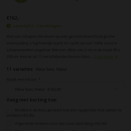
€162,-
Levertijd 2 - 3 werkdagen
Wol van schapen die leven op een gecontroleerd biologische
veehouderij. U ligt heerlijk warm en zacht op een 100% zuivere
schapenwollen yogamat. Met een dikte van 2 cm in de maat 90 x
200 cm. Keuze uit 11 verschillende kleuren bies....
Toon meer
11 variaties
Kleur bies: Natur
Maak een keuze:
*
Voeg met korting toe:
Bindlint in de bies genaaid (om een opgerolde mat samen te
binden) (+€5,95)
Afgeronde hoeken voor een luxe uitstraling (+€5,00)