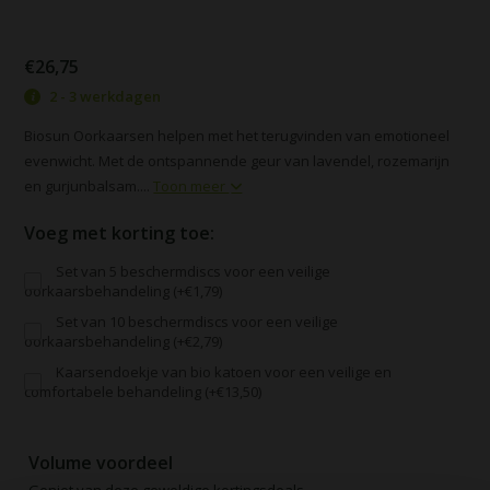
€26,75
2 - 3 werkdagen
Biosun Oorkaarsen helpen met het terugvinden van emotioneel
evenwicht. Met de ontspannende geur van lavendel, rozemarijn
en gurjunbalsam....
Toon meer
Voeg met korting toe:
Set van 5 beschermdiscs voor een veilige
oorkaarsbehandeling (+€1,79)
Set van 10 beschermdiscs voor een veilige
oorkaarsbehandeling (+€2,79)
Kaarsendoekje van bio katoen voor een veilige en
comfortabele behandeling (+€13,50)
Volume voordeel
Geniet van deze geweldige kortingsdeals