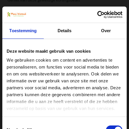
-7%
Order
4
voor slechts
€24,75
per stuk
Alle producten zijn door ons getest en geprobeerd
Toestemming
Details
Over
Voor 16:00 besteld, zelfde dag verzonden
Gratis verzending vanaf € 75
Deze website maakt gebruik van cookies
Vergelijk
We gebruiken cookies om content en advertenties te
personaliseren, om functies voor social media te bieden
Ja, ik wil 5% korting op mijn
en om ons websiteverkeer te analyseren. Ook delen we
Productomschrijving
volgende bestelling!
informatie over uw gebruik van onze site met onze
partners voor social media, adverteren en analyse. Deze
Specificaties
partners kunnen deze gegevens combineren met andere
Ontvang direct 5% korting
op je volgende aankoop en
informatie die u aan ze heeft verstrekt of die ze hebben
profiteer maandelijks van hoge kortingen door je te
abonneren op onze leuke nieuwsbrief! 😀
verzameld op basis van uw gebruik van hun services.
Reviews
Toestemmingsselectie
Delen