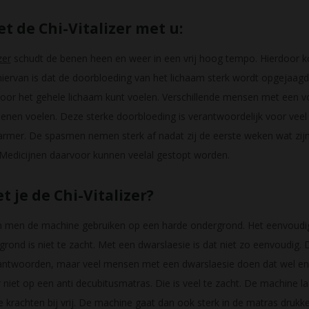
t de Chi-Vitalizer met u:
zer
schudt de benen heen en weer in een vrij hoog tempo. Hierdoor ko
iervan is dat de doorbloeding van het lichaam sterk wordt opgejaagd
door het gehele lichaam kunt voelen. Verschillende mensen met een vo
benen voelen. Deze sterke doorbloeding is verantwoordelijk voor veel
rmer. De spasmen nemen sterk af nadat zij de eerste weken wat zij
Medicijnen daarvoor kunnen veelal gestopt worden.
t je de Chi-Vitalizer?
n men de machine gebruiken op een harde ondergrond. Het eenvoudigs
grond is niet te zacht. Met een dwarslaesie is dat niet zo eenvoudig
ntwoorden, maar veel mensen met een dwarslaesie doen dat wel en 
r niet op een anti decubitusmatras. Die is veel te zacht. De machin
 krachten bij vrij. De machine gaat dan ook sterk in de matras drukk