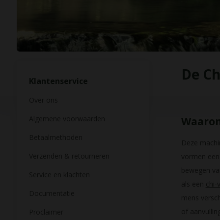
De Ch
Klantenservice
Over ons
Algemene voorwaarden
Waarom 
Betaalmethoden
Deze machin
Verzenden & retourneren
vormen een 
bewegen van
Service en klachten
als een
chi-v
Documentatie
mens verschi
of aanvulli
Proclaimer