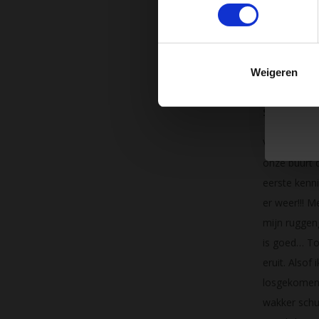
Hu
m
De prak
Weigeren
Hans Lalken
Support na
Voor ik in 1
onze buurt d
eerste kenn
er weer!!! M
mijn ruggeng
is goed… Toe
eruit. Alsof
losgekomen 
wakker schu