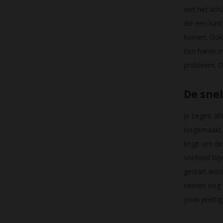
niet het lic
die een kas
komen. Ook 
Een harde m
probleem. D
De snel
Je begint al
losgemaakt. 
krijgt om de
snelheid bi
gestart word
nemen nog w
jouw prettig