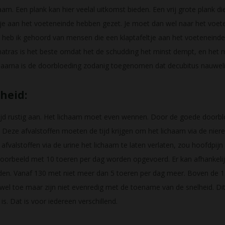
haam. Een plank kan hier veelal uitkomst bieden. Een vrij grote plank d
tje aan het voeteneinde hebben gezet. Je moet dan wel naar het voet
heb ik gehoord van mensen die een klaptafeltje aan het voeteneind
atras is het beste omdat het de schudding het minst dempt, en het mi
aarna is de doorbloeding zodanig toegenomen dat decubitus nauweli
heid:
tijd rustig aan. Het lichaam moet even wennen. Door de goede doorbl
Deze afvalstoffen moeten de tijd krijgen om het lichaam via de nieren
 afvalstoffen via de urine het lichaam te laten verlaten, zou hoofdpij
jvoorbeeld met 10 toeren per dag worden opgevoerd. Er kan afhankeli
en. Vanaf 130 met niet meer dan 5 toeren per dag meer. Boven de 130 
el toe maar zijn niet evenredig met de toename van de snelheid. Dit
 is. Dat is voor iedereen verschillend.