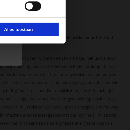
 e-
e.
Alles toestaan
 en fotograaf schreef het volgende artikel voor het blad
oor het slapen gaan nog even een kwartiertje, half uurtje door
van de inspanning, dus van de versnelde bloedsomloop. Bij mijn
 en eerder kwamen op: het hardloop-gevoel in mijn benen was
 mijn hielen in een continue slangenbeweging gebracht, ik voelde
 heftig "nee" te schudden terwijl ik in mijn hoofd dacht: Ja! dit
n aan als slappe vaatdoeken: alle ongewenste spasticiteit was
ik weer in mijn rolstoel zat voelde ik een energie die in me was
chi-machine
is een massageapparaat dat mijn hele lijf (letterlijk)
weer; het rolt daarmee de belangrijkste energiesnelweg van