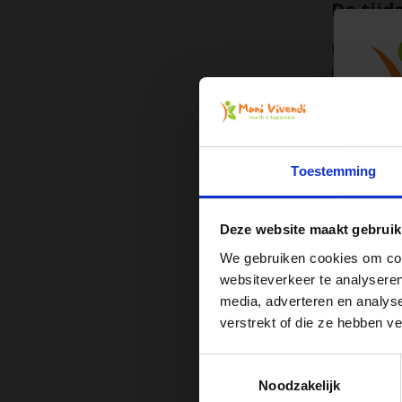
De tijd
De tijdsduur
beginnen me
eindsituatie
je aangenaa
Toestemming
Hoe lig
Zorg dat je 
Deze website maakt gebruik
achteren, da
We gebruiken cookies om cont
goed voor de
websiteverkeer te analyseren
niet. Als de
media, adverteren en analys
waar het sto
Ont
verstrekt of die ze hebben v
minuten ligg
Toestemmingsselectie
verloop van 
Noodzakelijk
water na het