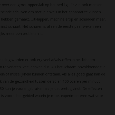
ie over een groot oppervlak op het bed ligt. Er zijn ook mensen
eneinde schuiven om met je enkels in het apparaat te kunnen
e hebben gemaakt. Uitklappen, machine erop en schudden maar.
nst schuurt. Het schuren is alleen de eerste paar weken een
jks meer een probleem is.
oeding worden er ook erg veel afvalstoffen in het lichaam
 te verlaten. Veel drinken dus. Als het lichaam onvoldoende tijd
n en/of misselijkheid kunnen ontstaan. Als alles goed gaat kan de
jk van de gezondheid tussen de 80 en 100 toeren per minuut
kun je vooral gebruiken als je dat prettig vindt. De effecten
 is vooral het gebied waarin je moet experimenteren wat voor