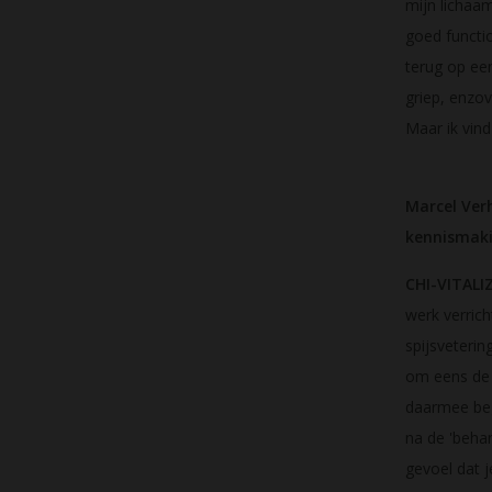
mijn lichaa
goed functio
terug op een
griep, enzov
Maar ik vin
Marcel Ver
kennismakin
CHI-VITALI
werk verrich
spijsveteri
om eens de 
daarmee bego
na de 'behan
gevoel dat 