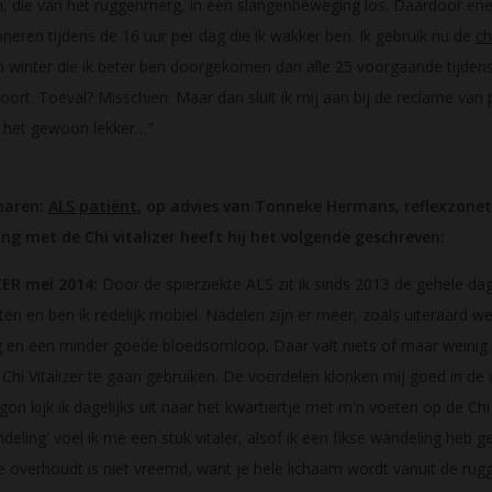
m, die van het ruggenmerg, in een slangenbeweging los. Daardoor en
neren tijdens de 16 uur per dag die ik wakker ben. Ik gebruik nu de
ch
 winter die ik beter ben doorgekomen dan alle 25 voorgaande tijdens w
oort. Toeval? Misschien. Maar dan sluit ik mij aan bij de reclame va
d het gewoon lekker…"
haren:
ALS patiënt
, op advies van Tonneke Hermans, reflexzonethe
g met de Chi vitalizer heeft hij het volgende geschreven:
ZER mei 2014:
Door de spierziekte ALS zit ik sinds 2013 de gehele dag
ten en ben ik redelijk mobiel. Nadelen zijn er meer, zoals uiteraard 
ng en een minder goede bloedsomloop. Daar valt niets of maar weinig
Chi Vitalizer te gaan gebruiken. De voordelen klonken mij goed in d
n kijk ik dagelijks uit naar het kwartiertje met m'n voeten op de Chi 
deling' voel ik me een stuk vitaler, alsof ik een fikse wandeling heb
je overhoudt is niet vreemd, want je hele lichaam wordt vanuit de r