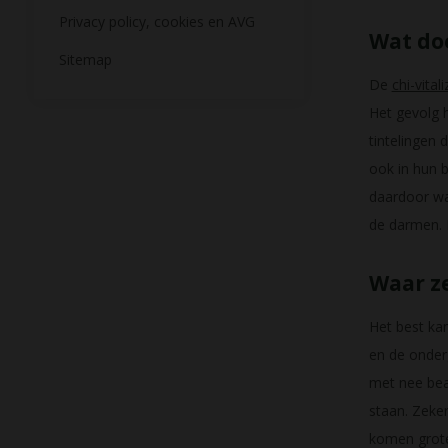
Privacy policy, cookies en AVG
Wat doe
Sitemap
De
chi-vitali
Het gevolg h
tintelingen 
ook in hun 
daardoor wa
de darmen. 
Waar ze
Het best ka
en de onder
met nee bea
staan. Zeke
komen grote