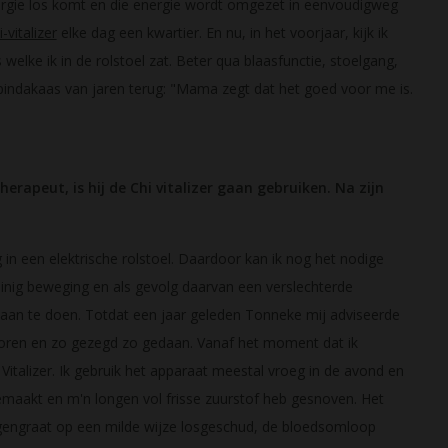
ergie los komt en die energie wordt omgezet in eenvoudigweg
i-vitalizer
elke dag een kwartier. En nu, in het voorjaar, kijk ik
elke ik in de rolstoel zat. Beter qua blaasfunctie, stoelgang,
n pindakaas van jaren terug: "Mama zegt dat het goed voor me is.
rapeut, is hij de Chi vitalizer gaan gebruiken. Na zijn
 in een elektrische rolstoel. Daardoor kan ik nog het nodige
weinig beweging en als gevolg daarvan een verslechterde
 aan te doen. Totdat een jaar geleden Tonneke mij adviseerde
e oren en zo gezegd zo gedaan. Vanaf het moment dat ik
Vitalizer. Ik gebruik het apparaat meestal vroeg in de avond en
 gemaakt en m'n longen vol frisse zuurstof heb gesnoven. Het
uggengraat op een milde wijze losgeschud, de bloedsomloop