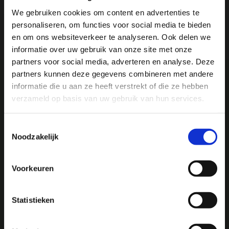
Reviews
We gebruiken cookies om content en advertenties te
personaliseren, om functies voor social media te bieden
Ja, ik wil 5% korting op mijn
en om ons websiteverkeer te analyseren. Ook delen we
Delen
volgende bestelling!
informatie over uw gebruik van onze site met onze
partners voor social media, adverteren en analyse. Deze
partners kunnen deze gegevens combineren met andere
Ontvang direct 5% korting
op je volgende aankoop en
informatie die u aan ze heeft verstrekt of die ze hebben
profiteer maandelijks van hoge kortingen door je te
abonneren op onze leuke nieuwsbrief! 😀
verzameld op basis van uw gebruik van hun services.
We
♥
health & happiness
Mani Vivendi gezondheidsproducten: Net dat
Toestemmingsselectie
beetje extra!
Noodzakelijk
Profiteer direct
Mani Vivendi heeft bijna 25 jaar ervaring met effectieve,
Voorkeuren
duurzame producten die de gezondheid in het algemeen
bevorderen en klachten helpen voorkomen.
Hulp nodig bij je bestelling? Of heb je een vraag voor
ons? Stuur een e-mail naar
info@manivivendi.nl
en je
Statistieken
ontvangt binnen 24 uur een reactie.
Contact opnemen
Heb je iets wat echt niet kan wachten? Dan is onze
telefonische klantenservice bereikbaar op werkdagen