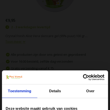
€9,95
2 - 3 werkdagen levertijd
Crystal Fresh Aloë Vera skincare gel (99% puur) 100 gr....
Toon meer
Alle producten zijn door ons getest en geprobeerd
Voor 16:00 besteld, zelfde dag verzonden
Gratis verzending vanaf € 75
Vergelijk
Toestemming
Details
Over
Productomschrijving
Deze website maakt gebruik van cookies