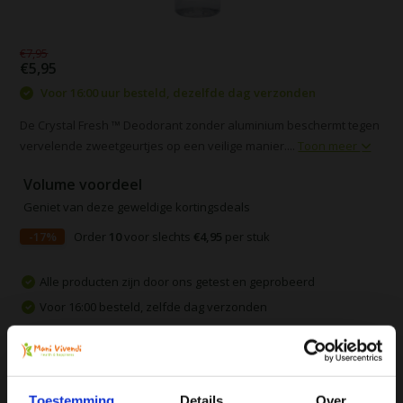
€7,95
€5,95
Voor 16:00 uur besteld, dezelfde dag verzonden
De Crystal Fresh ™ Deodorant zonder aluminium beschermt tegen
vervelende zweetgeurtjes op een veilige manier....
Toon meer
Volume voordeel
Geniet van deze geweldige kortingsdeals
-17%
Order
10
voor slechts
€4,95
per stuk
Alle producten zijn door ons getest en geprobeerd
Voor 16:00 besteld, zelfde dag verzonden
Gratis verzending vanaf € 75
Vergelijk
Toestemming
Details
Over