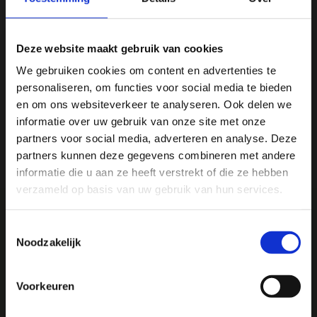
Productomschrijving
Deze website maakt gebruik van cookies
We gebruiken cookies om content en advertenties te
Specificaties
personaliseren, om functies voor social media te bieden
Ja, ik wil 5% korting op mijn
en om ons websiteverkeer te analyseren. Ook delen we
Reviews
volgende bestelling!
informatie over uw gebruik van onze site met onze
partners voor social media, adverteren en analyse. Deze
partners kunnen deze gegevens combineren met andere
Delen
Ontvang direct 5% korting
op je volgende aankoop en
informatie die u aan ze heeft verstrekt of die ze hebben
profiteer maandelijks van hoge kortingen door je te
abonneren op onze leuke nieuwsbrief! 😀
verzameld op basis van uw gebruik van hun services.
Toestemmingsselectie
Noodzakelijk
We
♥
health & happiness
Profiteer direct
Mani Vivendi gezondheidsproducten: Net dat
Voorkeuren
beetje extra!
Hulp nodig bij je bestelling? Of heb je een vraag voor