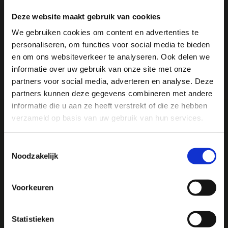
Deze website maakt gebruik van cookies
Productomschrijving
We gebruiken cookies om content en advertenties te
personaliseren, om functies voor social media te bieden
Reviews
Ja, ik wil 5% korting op mijn
en om ons websiteverkeer te analyseren. Ook delen we
volgende bestelling!
informatie over uw gebruik van onze site met onze
Delen
partners voor social media, adverteren en analyse. Deze
partners kunnen deze gegevens combineren met andere
Ontvang direct 5% korting
op je volgende aankoop en
informatie die u aan ze heeft verstrekt of die ze hebben
profiteer maandelijks van hoge kortingen door je te
abonneren op onze leuke nieuwsbrief! 😀
verzameld op basis van uw gebruik van hun services.
We
♥
health & happiness
Toestemmingsselectie
Noodzakelijk
Mani Vivendi gezondheidsproducten: Net dat
beetje extra!
Profiteer direct
Voorkeuren
Mani Vivendi heeft bijna 25 jaar ervaring met effectieve,
Hulp nodig bij je bestelling? Of heb je een vraag voor
duurzame producten die de gezondheid in het algemeen
ons? Stuur een e-mail naar
info@manivivendi.nl
en je
Statistieken
bevorderen en klachten helpen voorkomen.
ontvangt binnen 24 uur een reactie.