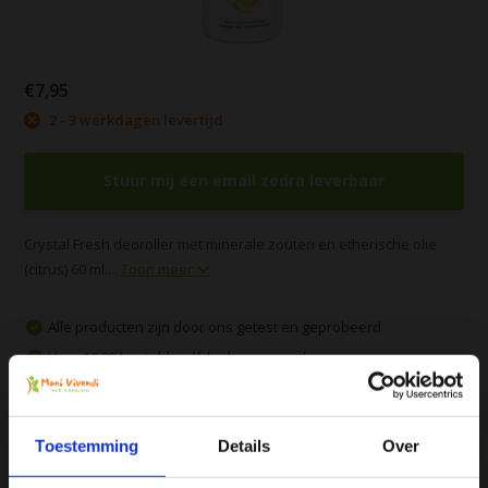
€7,95
2 - 3 werkdagen levertijd
Stuur mij een email zodra leverbaar
Crystal Fresh deoroller met minerale zouten en etherische olie
(citrus) 60 ml....
Toon meer
Alle producten zijn door ons getest en geprobeerd
Voor 16:00 besteld, zelfde dag verzonden
Gratis verzending vanaf € 75
Vergelijk
Toestemming
Details
Over