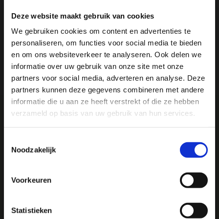
Deze website maakt gebruik van cookies
Productomschrijving
We gebruiken cookies om content en advertenties te
personaliseren, om functies voor social media te bieden
Reviews
Ja, ik wil 5% korting op mijn
en om ons websiteverkeer te analyseren. Ook delen we
volgende bestelling!
informatie over uw gebruik van onze site met onze
Delen
partners voor social media, adverteren en analyse. Deze
partners kunnen deze gegevens combineren met andere
Ontvang direct 5% korting
op je volgende aankoop en
informatie die u aan ze heeft verstrekt of die ze hebben
profiteer maandelijks van hoge kortingen door je te
abonneren op onze leuke nieuwsbrief! 😀
verzameld op basis van uw gebruik van hun services.
We
♥
health & happiness
Toestemmingsselectie
Noodzakelijk
Mani Vivendi gezondheidsproducten: Net dat
beetje extra!
Profiteer direct
Voorkeuren
Mani Vivendi heeft bijna 25 jaar ervaring met effectieve,
Hulp nodig bij je bestelling? Of heb je een vraag voor
duurzame producten die de gezondheid in het algemeen
ons? Stuur een e-mail naar
info@manivivendi.nl
en je
Statistieken
bevorderen en klachten helpen voorkomen.
ontvangt binnen 24 uur een reactie.