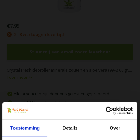
€7,95
2 - 3 werkdagen levertijd
Stuur mij een email zodra leverbaar
Crystal Fresh deoroller minerale zouten en aloë vera (99%) 60 gr....
Toon meer
Alle producten zijn door ons getest en geprobeerd
Voor 16:00 besteld, zelfde dag verzonden
Gratis verzending vanaf € 75
Vergelijk
Toestemming
Details
Over