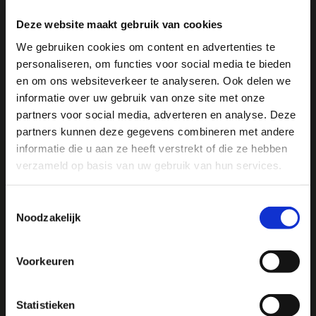
Deze website maakt gebruik van cookies
Specificaties
We gebruiken cookies om content en advertenties te
personaliseren, om functies voor social media te bieden
Reviews
Ja, ik wil 5% korting op mijn
en om ons websiteverkeer te analyseren. Ook delen we
volgende bestelling!
informatie over uw gebruik van onze site met onze
Delen
partners voor social media, adverteren en analyse. Deze
partners kunnen deze gegevens combineren met andere
Ontvang direct 5% korting
op je volgende aankoop en
informatie die u aan ze heeft verstrekt of die ze hebben
profiteer maandelijks van hoge kortingen door je te
abonneren op onze leuke nieuwsbrief! 😀
verzameld op basis van uw gebruik van hun services.
We
♥
health & happiness
Toestemmingsselectie
Noodzakelijk
Mani Vivendi gezondheidsproducten: Net dat
beetje extra!
Profiteer direct
Voorkeuren
Mani Vivendi heeft bijna 25 jaar ervaring met effectieve,
Hulp nodig bij je bestelling? Of heb je een vraag voor
duurzame producten die de gezondheid in het algemeen
ons? Stuur een e-mail naar
info@manivivendi.nl
en je
Statistieken
bevorderen en klachten helpen voorkomen.
ontvangt binnen 24 uur een reactie.