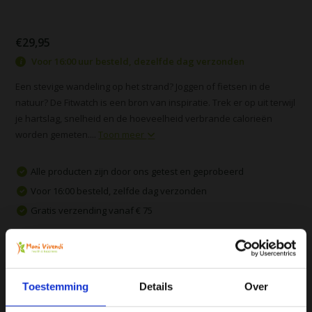
€29,95
Voor 16:00 uur besteld, dezelfde dag verzonden
Een stevige wandeling op het strand? Joggen of fietsen in de
natuur? De Fitwatch is een bron van inspiratie. Trek er op uit terwijl
je hartslag, snelheid en de hoeveelheid verbrande calorieën
worden gemeten....
Toon meer
Alle producten zijn door ons getest en geprobeerd
Voor 16:00 besteld, zelfde dag verzonden
Gratis verzending vanaf € 75
Vergelijk
Toestemming
Details
Over
Productomschrijving