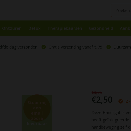
Ontzuren
Detox
Therapiekaarsen
Gezondheid
Aanb
elfde dag verzonden
Gratis verzending vanaf € 75
Duurzame
€ 3,95
€ 2,50
€3,95
€2,50
2 
Stuur mij
een
Deze Handlight is e
email
zodra
heeft geïntegreerde 
leverbaar
handbeweging zelf de