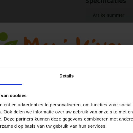
Specificaties
Artikelnummer
d. Dit exemplaar heeft
e handbeweging zelf de batterijen
bewegingen maakt is de batterij
l knijpkat genoemd, is ideaal
 als je gaat kamperen en je hebt
Details
 van cookies
Ja, ik wil 5% korting op mijn volgende
ent en advertenties te personaliseren, om functies voor social
bestelling!
. Ook delen we informatie over uw gebruik van onze site met on
e. Deze partners kunnen deze gegevens combineren met andere i
vang direct 5% korting
op je volgende aankoop en profiteer maandelijks
erzameld op basis van uw gebruik van hun services.
hoge kortingen door je te abonneren op onze leuke nieuwsbrief! 😀