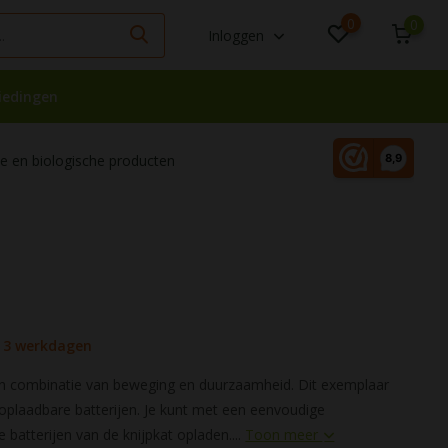
0
0
Inloggen
iedingen
 en biologische producten
- 3 werkdagen
en combinatie van beweging en duurzaamheid. Dit exemplaar
oplaadbare batterijen. Je kunt met een eenvoudige
 batterijen van de knijpkat opladen....
Toon meer