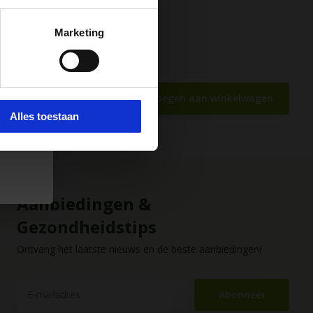
Marketing
t
 e-
e.
Toevoegen aan winkelwagen
Alles toestaan
Aanbiedingen &
Gezondheidstips
Ontvang het laatste nieuws en de beste aanbiedingen!
Abonneer