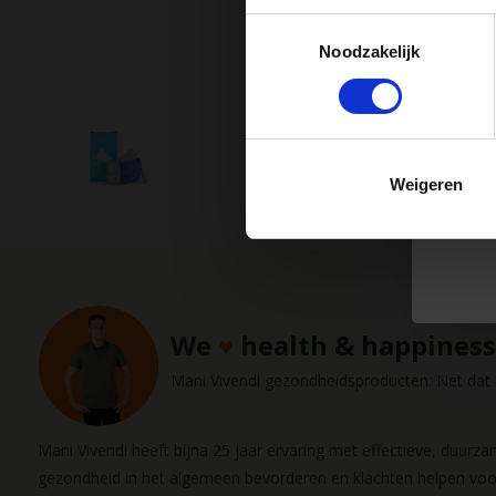
Toestemmingsselectie
Noodzakelijk
Handig
Hu
€ 3,95
m
€ 2,50
Handlight
Weigeren
2 - 3 we
We
♥
health & happiness
Mani Vivendi gezondheidsproducten: Net dat b
Mani Vivendi heeft bijna 25 jaar ervaring met effectieve, duurz
gezondheid in het algemeen bevorderen en klachten helpen vo