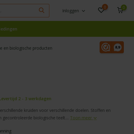
0
0
Inloggen
iedingen
 en biologische producten
Levertijd 2 - 3 werkdagen
rschillende kruiden voor verschillende doelen. Stoffen en
n gecontroleerde biologische teelt....
Toon meer
anning