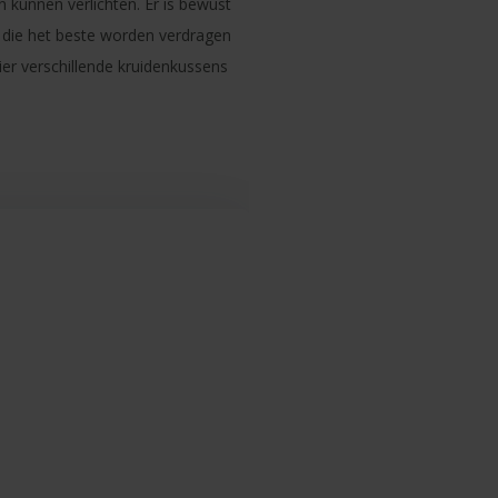
en kunnen verlichten. Er is bewust
 die het beste worden verdragen
ier verschillende kruidenkussens