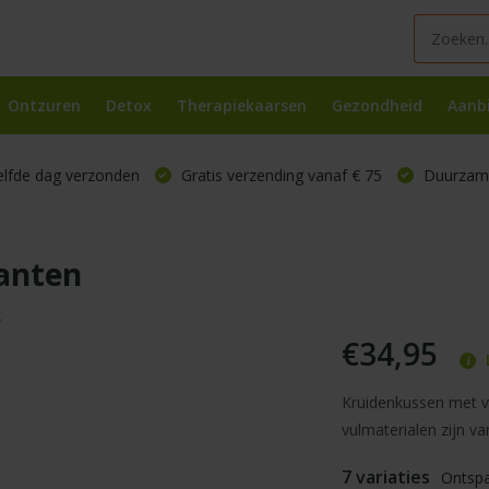
Ontzuren
Detox
Therapiekaarsen
Gezondheid
Aanb
elfde dag verzonden
Gratis verzending vanaf € 75
Duurzame
ianten
k
€34,95
Kruidenkussen met ve
vulmaterialen zijn va
7 variaties
Ontsp