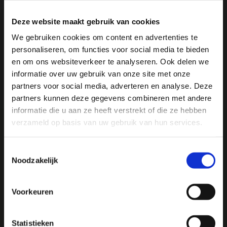
Deze website maakt gebruik van cookies
Specificaties
We gebruiken cookies om content en advertenties te
personaliseren, om functies voor social media te bieden
Ja, ik wil 5% korting op mijn
Reviews
en om ons websiteverkeer te analyseren. Ook delen we
volgende bestelling!
informatie over uw gebruik van onze site met onze
partners voor social media, adverteren en analyse. Deze
Delen
partners kunnen deze gegevens combineren met andere
Ontvang direct 5% korting
op je volgende aankoop en
informatie die u aan ze heeft verstrekt of die ze hebben
profiteer maandelijks van hoge kortingen door je te
abonneren op onze leuke nieuwsbrief! 😀
verzameld op basis van uw gebruik van hun services.
Toestemmingsselectie
We
♥
health & happiness
Noodzakelijk
Mani Vivendi gezondheidsproducten: Net dat
beetje extra!
Profiteer direct
Voorkeuren
Mani Vivendi heeft bijna 25 jaar ervaring met effectieve,
Hulp nodig bij je bestelling? Of heb je een vraag voor
ons? Stuur een e-mail naar
info@manivivendi.nl
en je
duurzame producten die de gezondheid in het algemeen
Statistieken