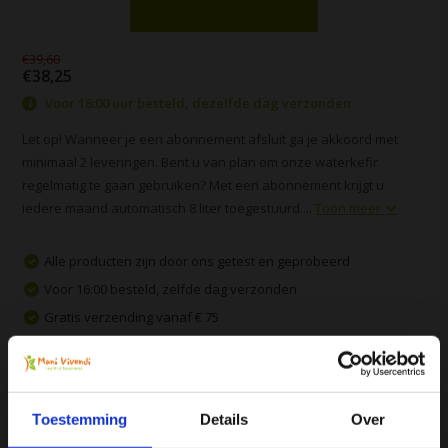
€39,60
€38,25
Voor 16:00 uur besteld, dezelfde dag verzonden
Let op! Wanneer je een abonnement afsluit ga je akkoord met
minimaal 2 leveringen. Bent u van plan om onze waterkefir
regelmatig te gaan gebruiken? Met een abonnement krijgt u
iedere maand automatisch 8 liter toegestuurd....
Toon meer
Alle producten zijn door ons getest en geprobeerd
Voor 16:00 besteld, zelfde dag verzonden
Gratis verzending vanaf € 75
Vergelijk
Toestemming
Details
Over
Productomschrijving