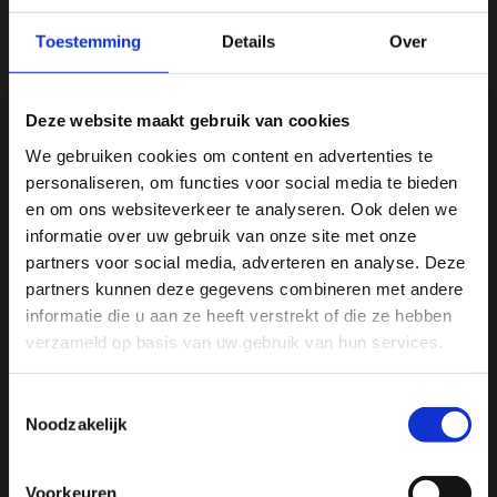
Gratis verzending vanaf € 75
Toestemming
Details
Over
Vergelijk
Deze website maakt gebruik van cookies
Productomschrijving
We gebruiken cookies om content en advertenties te
personaliseren, om functies voor social media te bieden
Ja, ik wil 5% korting op mijn
en om ons websiteverkeer te analyseren. Ook delen we
Specificaties
volgende bestelling!
informatie over uw gebruik van onze site met onze
partners voor social media, adverteren en analyse. Deze
Reviews
partners kunnen deze gegevens combineren met andere
Ontvang direct 5% korting
op je volgende aankoop en
informatie die u aan ze heeft verstrekt of die ze hebben
profiteer maandelijks van hoge kortingen door je te
abonneren op onze leuke nieuwsbrief! 😀
Delen
verzameld op basis van uw gebruik van hun services.
Toestemmingsselectie
Noodzakelijk
Profiteer direct
We
♥
health & happiness
Voorkeuren