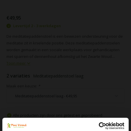
€49,95
Levertijd 2 - 3 werkdagen
De meditatiepaddenstoel is een bewezen ondersteuning voor de
meditatie zit in knielende positie. Deze meditatiepaddenstoelen
worden gemaakt in een sociale werkplaats voor gehandicapten
met sparren-of dennenhout afkomstig uit het Zwarte Woud....
Toon meer
2 variaties
Meditatiepaddenstoel laag
Maak een keuze:
*
Alle producten zijn door ons getest en geprobeerd
Voor 16:00 besteld, zelfde dag verzonden