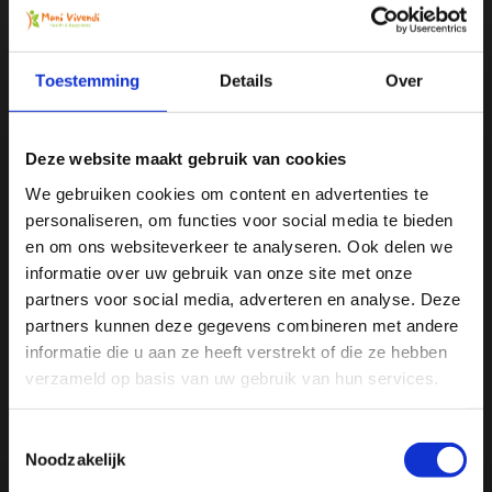
Alle producten zijn door ons getest en geprobeerd
Voor 16:00 besteld, zelfde dag verzonden
Gratis verzending vanaf € 75
Toestemming
Details
Over
Vergelijk
Deze website maakt gebruik van cookies
We gebruiken cookies om content en advertenties te
personaliseren, om functies voor social media te bieden
Productomschrijving
Ja, ik wil 5% korting op mijn
en om ons websiteverkeer te analyseren. Ook delen we
volgende bestelling!
informatie over uw gebruik van onze site met onze
Specificaties
partners voor social media, adverteren en analyse. Deze
partners kunnen deze gegevens combineren met andere
Ontvang direct 5% korting
op je volgende aankoop en
informatie die u aan ze heeft verstrekt of die ze hebben
Reviews
profiteer maandelijks van hoge kortingen door je te
abonneren op onze leuke nieuwsbrief! 😀
verzameld op basis van uw gebruik van hun services.
Delen
Toestemmingsselectie
Noodzakelijk