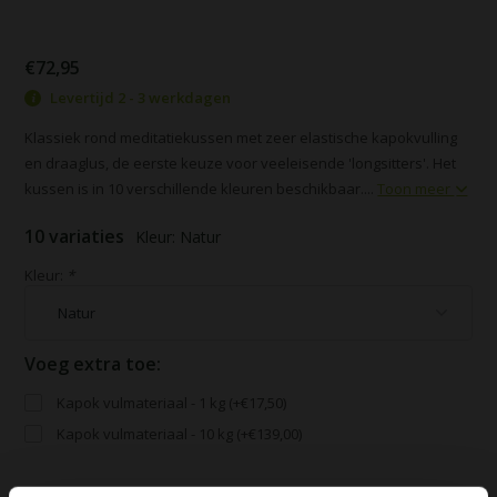
€72,95
Levertijd 2 - 3 werkdagen
Klassiek rond meditatiekussen met zeer elastische kapokvulling
en draaglus, de eerste keuze voor veeleisende 'longsitters'. Het
kussen is in 10 verschillende kleuren beschikbaar....
Toon meer
10 variaties
Kleur: Natur
Kleur:
*
Voeg extra toe:
Kapok vulmateriaal - 1 kg (+€17,50)
Kapok vulmateriaal - 10 kg (+€139,00)