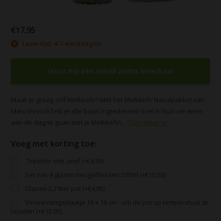
€17,95
Levertijd: 4-7 werkdagen
Stuur mij een email zodra leverbaar
Maak je graag zelf Melkkefir? Met het Melkkefir Navulpakket van
Mani Vivendi heb je alle basis ingrediënten snel in huis om weer
aan de slag te gaan met je Melkkefir!...
Toon meer
Voeg met korting toe:
Trechter met zeef (+€4,95)
Set van 4 glazen beugelflessen 500ml (+€10,50)
Glazen 2,7 liter pot (+€4,95)
Verwarmingsplaatje 16 x 16 cm - om de pot op temperatuur te
houden (+€12,95)