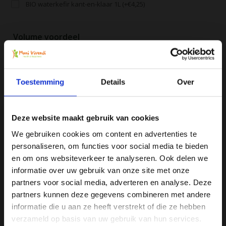
BIO waterkefir kant-en-klaar 1L (+€4,25)
Volume voordeel
Geniet van deze geweldige kortingsdeals
-10%
Order
2
voor slechts
€16,16
per stuk
-20%
Order
4
voo
Toestemming
Details
Over
Alle producten zijn door ons getest en geprobeerd
Voor 16:00 besteld, zelfde dag verzonden
Deze website maakt gebruik van cookies
Gratis verzending vanaf € 75
We gebruiken cookies om content en advertenties te
personaliseren, om functies voor social media te bieden
Vergelijk
Ja, ik wil 5% korting op mijn
en om ons websiteverkeer te analyseren. Ook delen we
volgende bestelling!
informatie over uw gebruik van onze site met onze
partners voor social media, adverteren en analyse. Deze
Productomschrijving
partners kunnen deze gegevens combineren met andere
Ontvang direct 5% korting
op je volgende aankoop en
informatie die u aan ze heeft verstrekt of die ze hebben
profiteer maandelijks van hoge kortingen door je te
abonneren op onze leuke nieuwsbrief! 😀
verzameld op basis van uw gebruik van hun services.
Specificaties