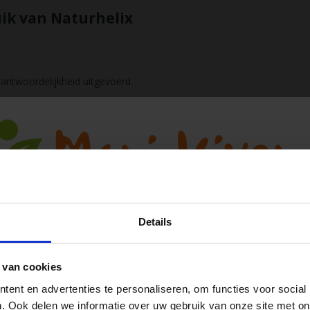
uik van Naturhelix
antwoordelijkheid uitgevoerd.
een vervanging voor professioneel
 gevolgen van chakrakaarsen zijn
houwen.
therapeut of apotheker.
ndveiligheid in acht.
Details
!
 van cookies
Ja, ik wil 5% korting op mijn volgende
ent en advertenties te personaliseren, om functies voor social
bestelling!
. Ook delen we informatie over uw gebruik van onze site met on