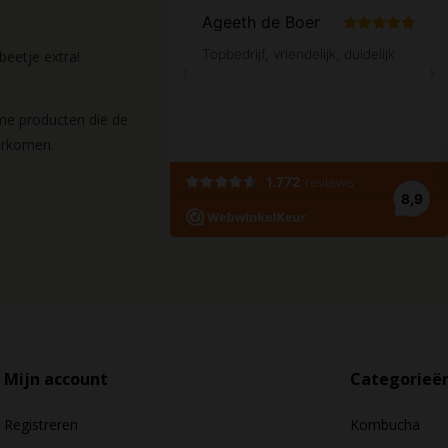
eetje extra!
ame producten die de
orkomen.
Mijn account
Categorieë
Registreren
Kombucha