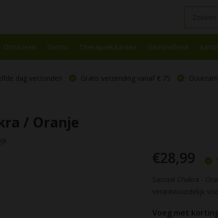
Ontzuren
Detox
Therapiekaarsen
Gezondheid
Aanb
elfde dag verzonden
Gratis verzending vanaf € 75
Duurzame
ra / Oranje
ijk
€28,99
Sacraal Chakra - Ora
verantwoordelijk voor 
Voeg met korting