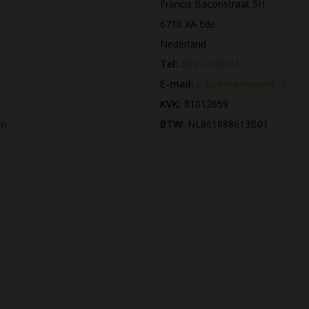
Francis Baconstraat 5H
6718 XA Ede
Nederland
Tel:
085-1040291
E-mail:
info@manivivendi.nl
KVK:
81012659
en
BTW:
NL861888613B01