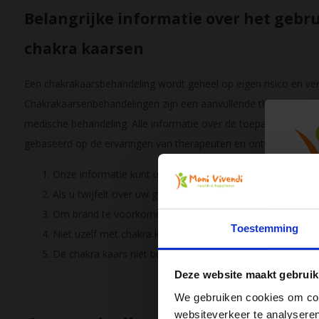
Belangrijke informatie over het gebr
chakra kaarsen
Een chakrakaarsbehandeling wordt geheel op eigen risico en ver
Chakrakaarsenbehandelingen zijn een aanvullende therapie en g
medische behandeling. Alle informatie over de toepassing en de
gebaseerd op de ervaringen van therapeuten en ontvangers.
Onze informatie kunt u niet als een medisch advies besc
Als u twijfelt over uw gezondheid raadpleeg dan uw arts, 
Om brand te voorkomen houd de algemene regels voor bra
Toestemming
Niet uzelf met chakra kaarsen behandelen!
De chakra kaars niet beneden de markeringslijn gebruiken
Deze website maakt gebruik
We gebruiken cookies om cont
websiteverkeer te analyseren