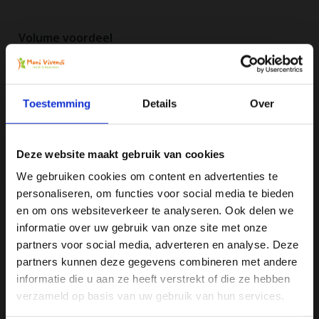
Volume voordeel
Geniet van deze geweldige kortingsdeals
-5%
Order
5
voor slechts
€27,54
per stuk
Toestemming
Details
Over
Alle producten zijn door ons getest en geprobeerd
Voor 16:00 besteld, zelfde dag verzonden
Deze website maakt gebruik van cookies
Gratis verzending vanaf € 75
We gebruiken cookies om content en advertenties te
Vergelijk
personaliseren, om functies voor social media te bieden
Ja, ik wil 5% korting op mijn
en om ons websiteverkeer te analyseren. Ook delen we
volgende bestelling!
informatie over uw gebruik van onze site met onze
partners voor social media, adverteren en analyse. Deze
Productomschrijving
partners kunnen deze gegevens combineren met andere
Ontvang direct 5% korting
op je volgende aankoop en
informatie die u aan ze heeft verstrekt of die ze hebben
profiteer maandelijks van hoge kortingen door je te
Specificaties
abonneren op onze leuke nieuwsbrief! 😀
verzameld op basis van uw gebruik van hun services.