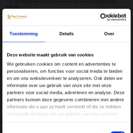
Draagtas van biologisch katoen 90 cm kleur: Wijnrood (+
€43,95)
Alle producten zijn door ons getest en geprobeerd
Toestemming
Details
Over
Voor 16:00 besteld, zelfde dag verzonden
Gratis verzending vanaf € 75
Deze website maakt gebruik van cookies
Vergelijk
We gebruiken cookies om content en advertenties te
personaliseren, om functies voor social media te bieden
Ja, ik wil 5% korting op mijn
en om ons websiteverkeer te analyseren. Ook delen we
Productomschrijving
volgende bestelling!
informatie over uw gebruik van onze site met onze
partners voor social media, adverteren en analyse. Deze
partners kunnen deze gegevens combineren met andere
Specificaties
Ontvang direct 5% korting
op je volgende aankoop en
informatie die u aan ze heeft verstrekt of die ze hebben
profiteer maandelijks van hoge kortingen door je te
abonneren op onze leuke nieuwsbrief! 😀
verzameld op basis van uw gebruik van hun services.
Reviews
Toestemmingsselectie