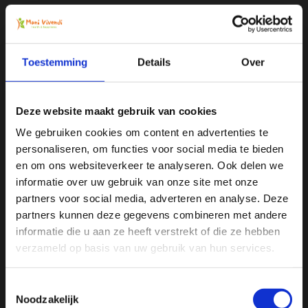
Alle producten zijn door ons getest en geprobeerd
Voor 16:00 besteld, zelfde dag verzonden
Toestemming
Details
Over
Gratis verzending vanaf € 75
Vergelijk
Deze website maakt gebruik van cookies
We gebruiken cookies om content en advertenties te
personaliseren, om functies voor social media te bieden
Ja, ik wil 5% korting op mijn
Productomschrijving
en om ons websiteverkeer te analyseren. Ook delen we
volgende bestelling!
informatie over uw gebruik van onze site met onze
partners voor social media, adverteren en analyse. Deze
Specificaties
partners kunnen deze gegevens combineren met andere
Ontvang direct 5% korting
op je volgende aankoop en
informatie die u aan ze heeft verstrekt of die ze hebben
profiteer maandelijks van hoge kortingen door je te
Reviews
abonneren op onze leuke nieuwsbrief! 😀
verzameld op basis van uw gebruik van hun services.
Delen
Toestemmingsselectie
Noodzakelijk