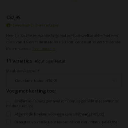
€82,95
Levertijd 2 - 3 werkdagen
Heerlijk zachte en warme Yogamat met lamsvelkarakter met een
dikte van 1,6 cm in de maat 90 x 200 cm. Keuze uit 11 verschillende
kleuren bies....
Toon meer
11 variaties
Kleur bies: Natur
Maak een keuze:
*
Voeg met korting toe:
Bindlint in de bies genaaid (om een opgerolde mat samen te
binden) (+€5,95)
Afgeronde hoeken voor een luxe uitstraling (+€5,00)
Draagtas van biologisch katoen 90 cm kleur: Natur (+€43,95)