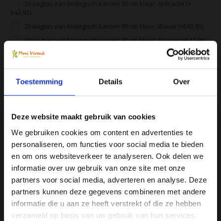
Draagtas van biologisch katoen 90 cm kleur: Antraciet (+
€43,95)
Draagtas van biologisch katoen 90 cm kleur: Blauw (+€43,95)
Draagtas van biologisch katoen 90 cm kleur: Oranje (+€43,95)
Draagtas van biologisch katoen 90 cm kleur: Wijnrood (+
€43,95)
Toestemming
Details
Over
Alle producten zijn door ons getest en geprobeerd
Voor 16:00 besteld, zelfde dag verzonden
Deze website maakt gebruik van cookies
Gratis verzending vanaf € 75
We gebruiken cookies om content en advertenties te
personaliseren, om functies voor social media te bieden
Vergelijk
Ja, ik wil 5% korting op mijn
en om ons websiteverkeer te analyseren. Ook delen we
volgende bestelling!
informatie over uw gebruik van onze site met onze
partners voor social media, adverteren en analyse. Deze
Productomschrijving
partners kunnen deze gegevens combineren met andere
Ontvang direct 5% korting
op je volgende aankoop en
informatie die u aan ze heeft verstrekt of die ze hebben
profiteer maandelijks van hoge kortingen door je te
abonneren op onze leuke nieuwsbrief! 😀
verzameld op basis van uw gebruik van hun services.
Specificaties