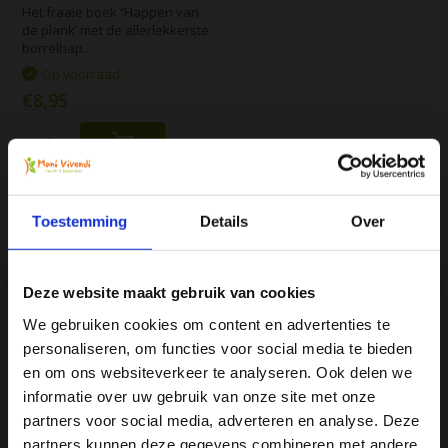
Het fraaie boek ‘’Happen van
de plank’ met de allerlekkerste
borrelhap...
Op voorraad
€8,95
Vergelijk
Toestemming
Details
Over
Deze website maakt gebruik van cookies
We gebruiken cookies om content en advertenties te
personaliseren, om functies voor social media te bieden
We
♥
health & happiness
Ja, ik wil 5% korting op mijn
en om ons websiteverkeer te analyseren. Ook delen we
Mani Vivendi gezondheidsproducten: Net dat
volgende bestelling!
informatie over uw gebruik van onze site met onze
beetje extra!
partners voor social media, adverteren en analyse. Deze
partners kunnen deze gegevens combineren met andere