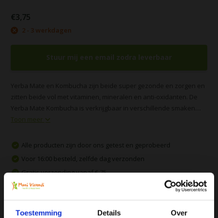
€3,75
2 - 3 werkdagen
Stuur mij een email zodra leverbaar
Yerba Mate en Kombucha zijn beide super gezonde en zorgen en
zitten beide vol met vitaminen, mineralen en anti-oxidanten. De
Yerba Mate Kombucha is verkrijgbaar in verschillende smaken....
Toon meer
Alle producten zijn door ons getest en geprobeerd
Voor 16:00 besteld, zelfde dag verzonden
Gratis verzending vanaf € 75
Vergelijk
Toestemming
Details
Over