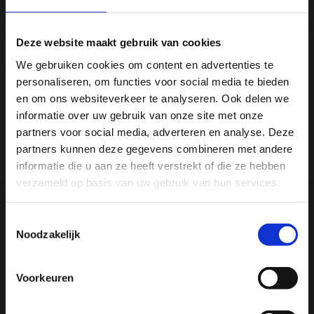
Productomschrijving
Deze website maakt gebruik van cookies
We gebruiken cookies om content en advertenties te
Specificaties
personaliseren, om functies voor social media te bieden
Ja, ik wil 5% korting op mijn
en om ons websiteverkeer te analyseren. Ook delen we
Reviews
volgende bestelling!
informatie over uw gebruik van onze site met onze
partners voor social media, adverteren en analyse. Deze
Delen
partners kunnen deze gegevens combineren met andere
Ontvang direct 5% korting
op je volgende aankoop en
informatie die u aan ze heeft verstrekt of die ze hebben
profiteer maandelijks van hoge kortingen door je te
abonneren op onze leuke nieuwsbrief! 😀
verzameld op basis van uw gebruik van hun services.
Toestemmingsselectie
Noodzakelijk
We
♥
health & happiness
Mani Vivendi gezondheidsproducten: Net dat
Profiteer direct
beetje extra!
Voorkeuren
Hulp nodig bij je bestelling? Of heb je een vraag voor