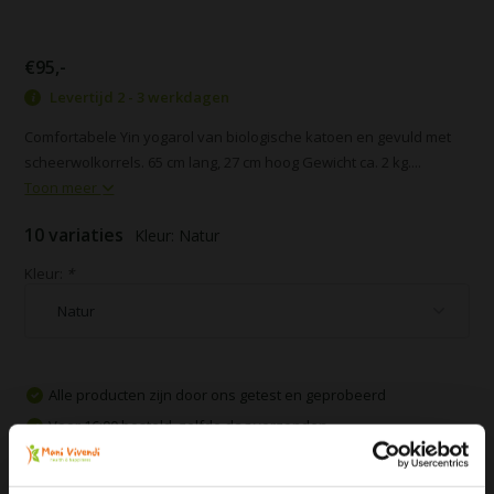
€95,-
Levertijd 2 - 3 werkdagen
Comfortabele Yin yogarol van biologische katoen en gevuld met
scheerwolkorrels. 65 cm lang, 27 cm hoog Gewicht ca. 2 kg....
Toon meer
10 variaties
Kleur: Natur
Kleur:
*
Alle producten zijn door ons getest en geprobeerd
Voor 16:00 besteld, zelfde dag verzonden
Gratis verzending vanaf € 75