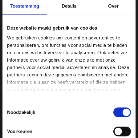
Vergelijk
Toestemming
Details
Over
Deze website maakt gebruik van cookies
Productomschrijving
We gebruiken cookies om content en advertenties te
personaliseren, om functies voor social media te bieden
Specificaties
Ja, ik wil 5% korting op mijn
en om ons websiteverkeer te analyseren. Ook delen we
volgende bestelling!
informatie over uw gebruik van onze site met onze
Reviews
partners voor social media, adverteren en analyse. Deze
partners kunnen deze gegevens combineren met andere
Ontvang direct 5% korting
op je volgende aankoop en
informatie die u aan ze heeft verstrekt of die ze hebben
profiteer maandelijks van hoge kortingen door je te
Delen
abonneren op onze leuke nieuwsbrief! 😀
verzameld op basis van uw gebruik van hun services.
Toestemmingsselectie
Noodzakelijk
We
♥
health & happiness
Profiteer direct
Mani Vivendi gezondheidsproducten: Net dat
Voorkeuren