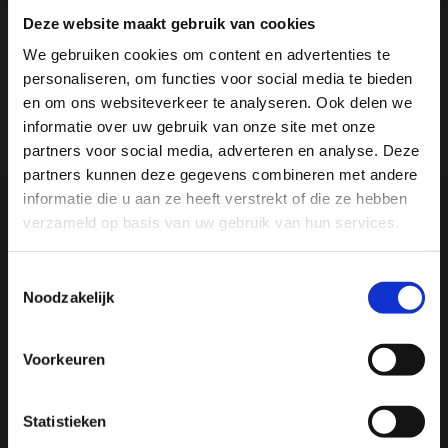
Specificaties
Deze website maakt gebruik van cookies
We gebruiken cookies om content en advertenties te
Reviews
personaliseren, om functies voor social media te bieden
Ja, ik wil 5% korting op mijn
en om ons websiteverkeer te analyseren. Ook delen we
volgende bestelling!
informatie over uw gebruik van onze site met onze
Delen
partners voor social media, adverteren en analyse. Deze
partners kunnen deze gegevens combineren met andere
Ontvang direct 5% korting
op je volgende aankoop en
informatie die u aan ze heeft verstrekt of die ze hebben
profiteer maandelijks van hoge kortingen door je te
abonneren op onze leuke nieuwsbrief! 😀
verzameld op basis van uw gebruik van hun services.
We
♥
health & happiness
Toestemmingsselectie
Mani Vivendi gezondheidsproducten: Net dat
Noodzakelijk
beetje extra!
Profiteer direct
Voorkeuren
Mani Vivendi heeft bijna 25 jaar ervaring met effectieve,
Hulp nodig bij je bestelling? Of heb je een vraag voor
duurzame producten die de gezondheid in het algemeen
ons? Stuur een e-mail naar
info@manivivendi.nl
en je
Statistieken
bevorderen en klachten helpen voorkomen.
ontvangt binnen 24 uur een reactie.