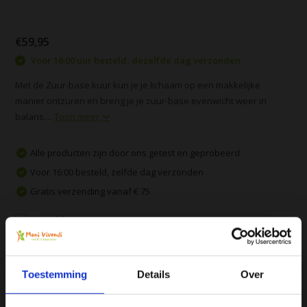
€59,95
Voor 16:00 uur besteld, dezelfde dag verzonden
Met de Zuur-base kuur kun je je lichaam op een makkelijke
manier ontzuren en breng je je zuur-base evenwicht weer in
balans....
Toon meer
Alle producten zijn door ons getest en geprobeerd
Voor 16:00 besteld, zelfde dag verzonden
Gratis verzending vanaf € 75
Vergelijk
Toestemming
Details
Over
Productomschrijving