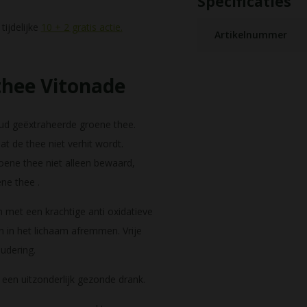
Specificaties
tijdelijke
10 + 2 gratis actie.
Artikelnummer
thee Vitonade
oud geëxtraheerde groene thee.
 de thee niet verhit wordt.
roene thee niet alleen bewaard,
ne thee .
n met een krachtige anti oxidatieve
en in het lichaam afremmen. Vrije
oudering.
 een uitzonderlijk gezonde drank.