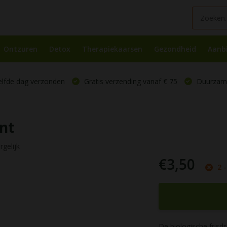
Ontzuren
Detox
Therapiekaarsen
Gezondheid
Aanb
elfde dag verzonden
Gratis verzending vanaf € 75
Duurzame
nt
rgelijk
€3,50
2 
De biologische frisd