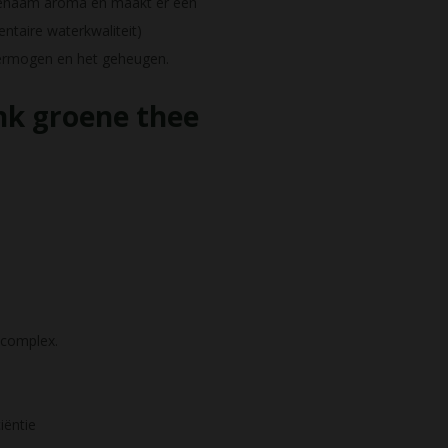
ngenaam aroma en maakt er een
ntaire waterkwaliteit)
kvermogen en het geheugen.
nk groene thee
tcomplex.
iëntie