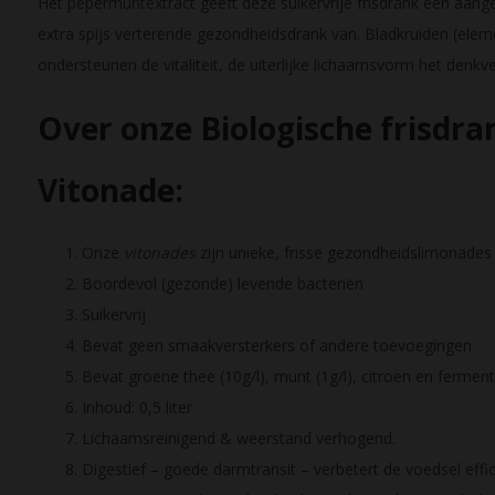
Het pepermuntextract geeft deze suikervrije frisdrank een aa
extra spijs verterende gezondheidsdrank van. Bladkruiden (eleme
ondersteunen de vitaliteit, de uiterlijke lichaamsvorm het den
Over onze Biologische frisdra
Vitonade:
Onze
vitonades
zijn unieke, frisse gezondheidslimonades
Boordevol (gezonde) levende bacteriën
Suikervrij
Bevat geen smaakversterkers of andere toevoegingen
Bevat groene thee (10g/l), munt (1g/l), citroen en fermen
Inhoud: 0,5 liter
Lichaamsreinigend & weerstand verhogend.
Digestief – goede darmtransit – verbetert de voedsel effic