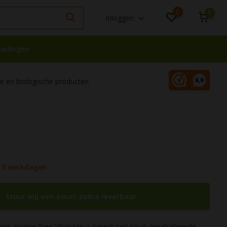
0
0
Inloggen
iedingen
 en biologische producten
- 3 werkdagen
Stuur mij een email zodra leverbaar
rank groene thee Vitonade is bereid met koud geëxtraheerde