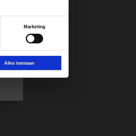
 van
Marketing
t
 e-
e.
Alles toestaan