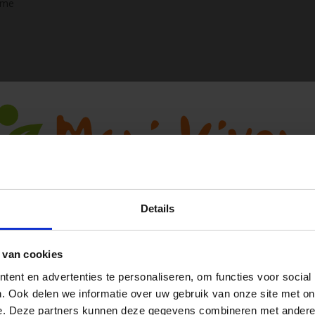
sme
Details
zuurstof uit de lucht oxideren de
dt niet geoxideerd. In de oudheid
 van cookies
alen, waaronder het sneller laten
Ja, ik wil 5% korting op mijn volgende
ent en advertenties te personaliseren, om functies voor social
e in onze vitonade heeft ook
bestelling!
. Ook delen we informatie over uw gebruik van onze site met on
 thee, omdat onze vitonades niet
e. Deze partners kunnen deze gegevens combineren met andere i