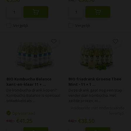
Vergelijk
Vergelijk
BIO Kombucha Balance
BIO frisdrank Groene Thee
kant-en-klaar 11 + ...
Mint - 11 + 1 ...
De kombucha drank kopen?
Deze drank gaat nog een stap
Kombucha Balance is speciaal
verder dan kombucha. Het
ontwikkeld als ...
zelfde proces, m...
Voldoende met onderstaande
Op voorraad
levertijd.
€41,25
€38,50
€45,-
€42,-