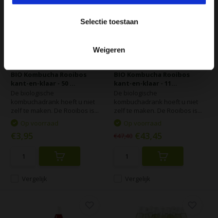
Selectie toestaan
Weigeren
BIO Kombucha Rooibos
BIO Kombucha Rooibos
kant-en-klaar - 50 ...
kant-en-klaar - 11...
De biologische
De biologische
kombuchadrank hoeft u niet
kombuchadrank hoeft u niet
zelf te maken. De Rooibos is...
zelf te maken. De Rooibos is...
Op voorraad
Op voorraad
€3,95
€43,45
€47,40
Vergelijk
Vergelijk