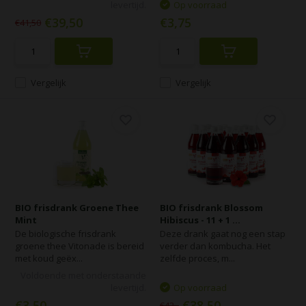
levertijd.
Op voorraad
€39,50
€3,75
€41,50
Vergelijk
Vergelijk
BIO frisdrank Groene Thee
BIO frisdrank Blossom
Mint
Hibiscus - 11 + 1 ...
De biologische frisdrank
Deze drank gaat nog een stap
groene thee Vitonade is bereid
verder dan kombucha. Het
met koud geëx...
zelfde proces, m...
Voldoende met onderstaande
levertijd.
Op voorraad
€3,50
€38,50
€42,-