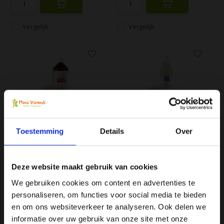
Vergelijk
Vergelijk
BIO Kombucha Rooibos
BIO Kombucha Balance
kant-en-klaar - 1 l...
kant-en-klaar - 50 ...
Toestemming
Details
Over
De biologische kombucha
De kombucha drank kopen?
drank hoeft u niet zelf te
Kombucha Balance is speciaal
maken. Eén liter fl...
ontwikkeld als ...
Deze website maakt gebruik van cookies
Op voorraad
Op voorraad
We gebruiken cookies om content en advertenties te
€5,25
€3,75
personaliseren, om functies voor social media te bieden
Ja, ik wil 5% korting op mijn
en om ons websiteverkeer te analyseren. Ook delen we
volgende bestelling!
informatie over uw gebruik van onze site met onze