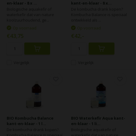
en-klaar - 8 x ...
kant-en-klaar - 8 x...
Biologische aquakefir of
De kombucha drank kopen?
waterkefir dat van nature
Kombucha Balance is speciaal
koolzuurhoudend, ge...
ontwikkeld als ...
Op voorraad
Op voorraad
€43,75
€42,-
Vergelijk
Vergelijk
BIO Kombucha Balance
BIO Waterkefir Aqua kant-
kant-en-klaar - 1 l...
en-klaar - 1 li...
De kombucha drank kopen?
Biologische aquakefir of
Kombucha Balance is speciaal
waterkefir dat van nature