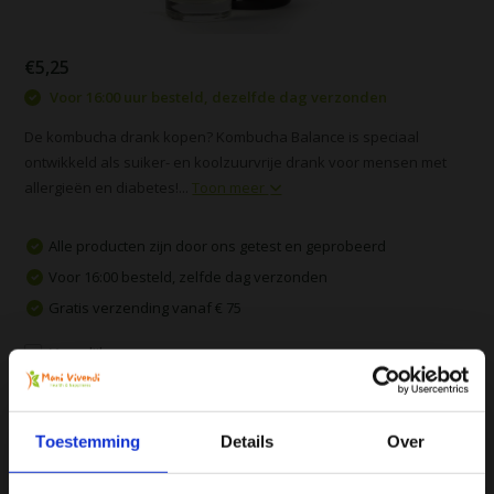
€5,25
Voor 16:00 uur besteld, dezelfde dag verzonden
De kombucha drank kopen? Kombucha Balance is speciaal
ontwikkeld als suiker- en koolzuurvrije drank voor mensen met
allergieën en diabetes!...
Toon meer
Alle producten zijn door ons getest en geprobeerd
Voor 16:00 besteld, zelfde dag verzonden
Gratis verzending vanaf € 75
Vergelijk
Toestemming
Details
Over
Productomschrijving