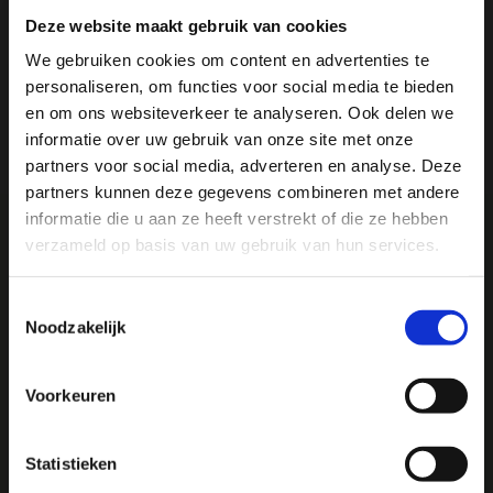
Specificaties
Deze website maakt gebruik van cookies
We gebruiken cookies om content en advertenties te
Reviews
personaliseren, om functies voor social media te bieden
Ja, ik wil 5% korting op mijn
en om ons websiteverkeer te analyseren. Ook delen we
volgende bestelling!
informatie over uw gebruik van onze site met onze
Delen
partners voor social media, adverteren en analyse. Deze
partners kunnen deze gegevens combineren met andere
Ontvang direct 5% korting
op je volgende aankoop en
informatie die u aan ze heeft verstrekt of die ze hebben
profiteer maandelijks van hoge kortingen door je te
abonneren op onze leuke nieuwsbrief! 😀
verzameld op basis van uw gebruik van hun services.
We
♥
health & happiness
Toestemmingsselectie
Mani Vivendi gezondheidsproducten: Net dat
Noodzakelijk
beetje extra!
Profiteer direct
Voorkeuren
Mani Vivendi heeft bijna 25 jaar ervaring met effectieve,
Hulp nodig bij je bestelling? Of heb je een vraag voor
duurzame producten die de gezondheid in het algemeen
ons? Stuur een e-mail naar
info@manivivendi.nl
en je
Statistieken
bevorderen en klachten helpen voorkomen.
ontvangt binnen 24 uur een reactie.