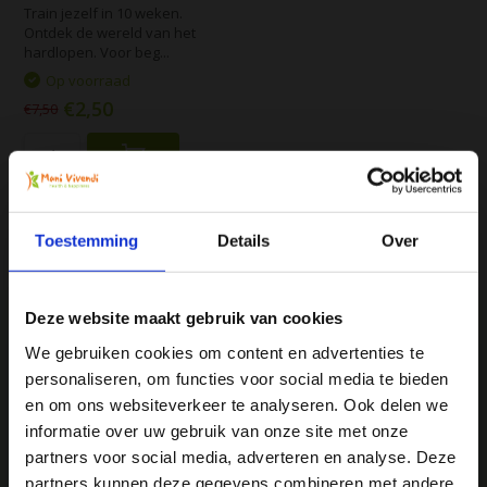
Train jezelf in 10 weken.
Ontdek de wereld van het
hardlopen. Voor beg...
Op voorraad
€2,50
€7,50
Vergelijk
Toestemming
Details
Over
Deze website maakt gebruik van cookies
We gebruiken cookies om content en advertenties te
personaliseren, om functies voor social media te bieden
We
♥
health & happiness
Ja, ik wil 5% korting op mijn
en om ons websiteverkeer te analyseren. Ook delen we
Mani Vivendi gezondheidsproducten: Net dat
volgende bestelling!
informatie over uw gebruik van onze site met onze
beetje extra!
partners voor social media, adverteren en analyse. Deze
partners kunnen deze gegevens combineren met andere