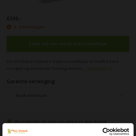
€339,-
2 - 3 werkdagen
Stuur mij een email zodra leverbaar
De Chi Vitalizer Deluxe is traploos instelbaar en heeft 3 extra
voorgeprogrammeerde Chi programma's....
Toon meer
Garantie verlenging:
Alle producten zijn door ons getest en geprobeerd
Voor 16:00 besteld, zelfde dag verzonden