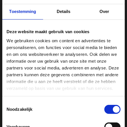
Gratis verzending vanaf € 75
Toestemming
Details
Over
Vergelijk
Deze website maakt gebruik van cookies
Productomschrijving
We gebruiken cookies om content en advertenties te
personaliseren, om functies voor social media te bieden
Ja, ik wil 5% korting op mijn
en om ons websiteverkeer te analyseren. Ook delen we
Specificaties
volgende bestelling!
informatie over uw gebruik van onze site met onze
partners voor social media, adverteren en analyse. Deze
Reviews
partners kunnen deze gegevens combineren met andere
Ontvang direct 5% korting
op je volgende aankoop en
informatie die u aan ze heeft verstrekt of die ze hebben
profiteer maandelijks van hoge kortingen door je te
abonneren op onze leuke nieuwsbrief! 😀
verzameld op basis van uw gebruik van hun services.
Delen
Toestemmingsselectie
Noodzakelijk
Profiteer direct
We
♥
health & happiness
Voorkeuren