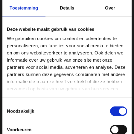
Vergelijk
Toestemming
Details
Over
Deze website maakt gebruik van cookies
Productomschrijving
We gebruiken cookies om content en advertenties te
personaliseren, om functies voor social media te bieden
Specificaties
Ja, ik wil 5% korting op mijn
en om ons websiteverkeer te analyseren. Ook delen we
volgende bestelling!
informatie over uw gebruik van onze site met onze
partners voor social media, adverteren en analyse. Deze
Reviews
partners kunnen deze gegevens combineren met andere
Ontvang direct 5% korting
op je volgende aankoop en
informatie die u aan ze heeft verstrekt of die ze hebben
profiteer maandelijks van hoge kortingen door je te
Delen
abonneren op onze leuke nieuwsbrief! 😀
verzameld op basis van uw gebruik van hun services.
Toestemmingsselectie
Noodzakelijk
Profiteer direct
We
♥
health & happiness
Voorkeuren
Mani Vivendi gezondheidsproducten: Net dat