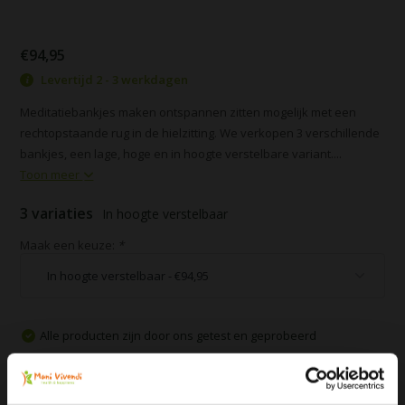
€94,95
Levertijd 2 - 3 werkdagen
Meditatiebankjes maken ontspannen zitten mogelijk met een
rechtopstaande rug in de hielzitting. We verkopen 3 verschillende
bankjes, een lage, hoge en in hoogte verstelbare variant....
Toon meer
3 variaties
In hoogte verstelbaar
Maak een keuze:
*
Alle producten zijn door ons getest en geprobeerd
Voor 16:00 besteld, zelfde dag verzonden
Gratis verzending vanaf € 75