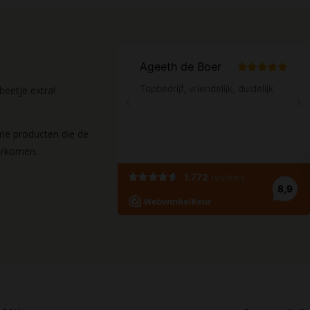
eetje extra!
ame producten die de
orkomen.