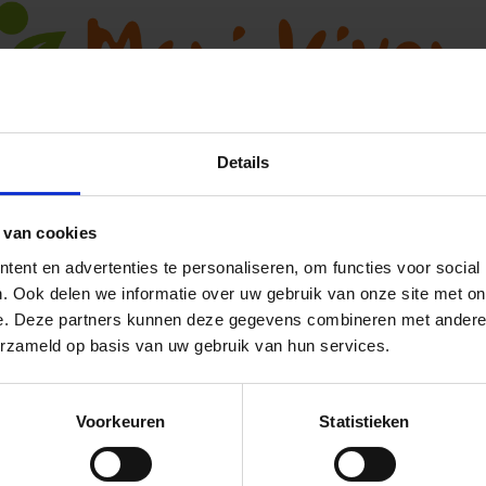
amat
Yogamat draagsysteem
okantoenen yogamat is
Handig draagsysteem voor een
tstof yogamat te legg...
opgerolde yogamat. Ideaal om 
yogamat z...
Details
Op voorraad
Vergelijk
Op 
 van cookies
Ja, ik wil 5% korting op mijn volgende
€19,95
ent en advertenties te personaliseren, om functies voor social
bestelling!
€17,95
. Ook delen we informatie over uw gebruik van onze site met on
e. Deze partners kunnen deze gegevens combineren met andere i
vang direct 5% korting
op je volgende aankoop en profiteer maandelijks
erzameld op basis van uw gebruik van hun services.
hoge kortingen door je te abonneren op onze leuke nieuwsbrief! 😀
Voorkeuren
Statistieken
Profiteer direc