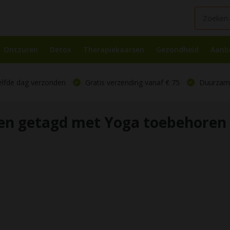
Ontzuren
Detox
Therapiekaarsen
Gezondheid
Aanb
elfde dag verzonden
Gratis verzending vanaf € 75
Duurzame
en getagd met Yoga toebehoren 