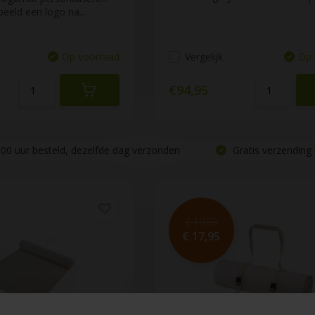
beeld een logo na...
Op voorraad
Vergelijk
Op 
€94,95
00 uur besteld, dezelfde dag verzonden
Gratis verzending 
€ 19,95
€ 17,95