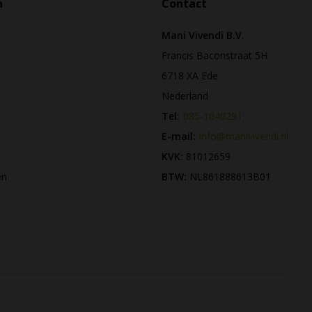
n
Contact
Mani Vivendi B.V.
Francis Baconstraat 5H
6718 XA Ede
Nederland
Tel:
085-1040291
E-mail:
info@manivivendi.nl
KVK:
81012659
en
BTW:
NL861888613B01