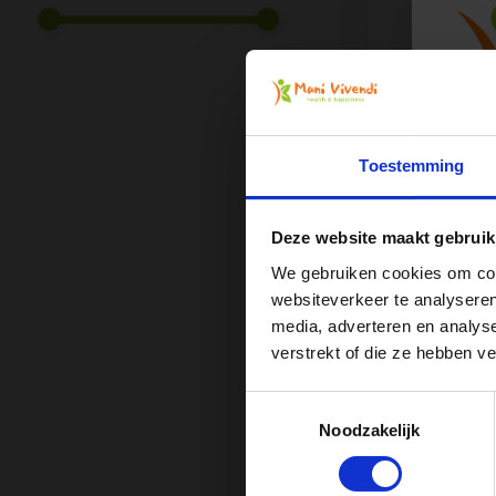
Vegan Yog
Onze Vegan bi
om op een kuns
Toestemming
Vergelijk
Deze website maakt gebruik
We gebruiken cookies om cont
€49,95
websiteverkeer te analyseren
media, adverteren en analys
Ont
verstrekt of die ze hebben v
Toestemmingsselectie
Noodzakelijk