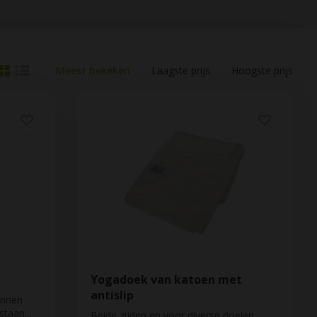
Meest bekeken
Laagste prijs
Hoogste prijs
Yogadoek van katoen met
antislip
annen
taan...
Beide zijden en voor diverse doelen