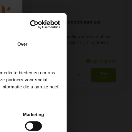
Afgeronde hoeken aan uw
yogamat
je
Wij kunnen de hoeken van uw mat een
afronding geven van 15 cm voor een...
Over
voorraad
Vergelijk
Op voorraad
 media te bieden en om ons
€7,50
ze partners voor social
nformatie die u aan ze heeft
 van
Marketing
t