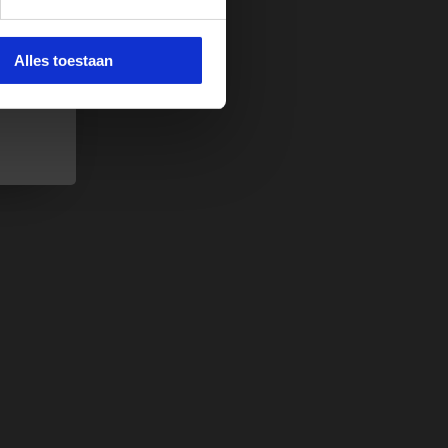
 e-
e.
Alles toestaan