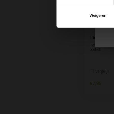
Hu
m
Weigeren
Tas van can
hoogwaardige 
opdruk
Vergelijk
€7,95