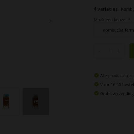
4 variaties
Kombuc
Maak een keuze:
*
-
+
Alle producten z
Voor 16:00 beste
Gratis verzending
+5