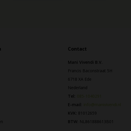
n
Contact
Mani Vivendi B.V.
Francis Baconstraat 5H
6718 XA Ede
Nederland
Tel:
085-1040291
E-mail:
info@manivivendi.nl
KVK:
81012659
en
BTW:
NL861888613B01