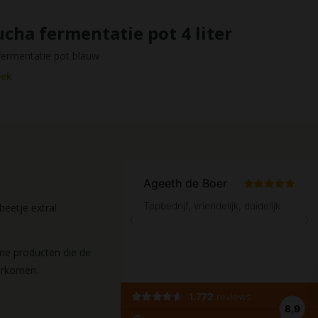
ha fermentatie pot 4 liter
ermentatie pot blauw
eek
eetje extra!
ame producten die de
orkomen.