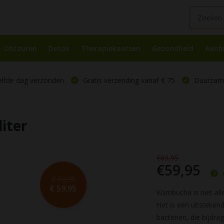
Ontzuren
Detox
Therapiekaarsen
Gezondheid
Aanb
elfde dag verzonden
Gratis verzending vanaf € 75
Duurzame
iter
€69,95
€59,95
€ 69,95
€ 59,95
Kombucha is niet all
Het is een uitstekend
bacteriën, die bijdra