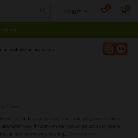
0
0
Inloggen
iedingen
 en biologische producten
ca. 1 week
een verfrissend en vol energie, maar ook een gezonde keuze.
 alternatief voor frisdrank en een natuurlijke bron van goede
gen aan een betere spijsvertering....
Toon meer