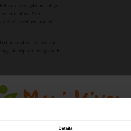
 Het vormt een gelatineachtige
dens fermentatie. Deze
nstoel" of "kombucha-moeder"
jd schone materialen en was je
ede hygiëne helpt om een gezonde
 diverse gezondheidsvoordelen:
Details
pen voorkomen