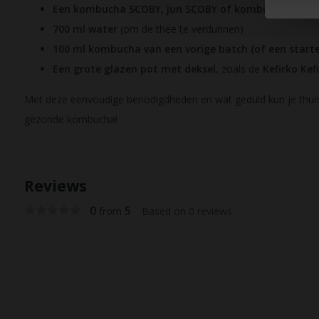
Een kombucha SCOBY, jun SCOBY of kombucha start
700 ml water
(om de thee te verdunnen)
100 ml kombucha van een vorige batch (of een starte
Een grote glazen pot met deksel
, zoals de
Kefirko Kef
Met deze eenvoudige benodigdheden en wat geduld kun je thuis 
gezonde kombucha!
Reviews
0
5
from
Based on 0 reviews