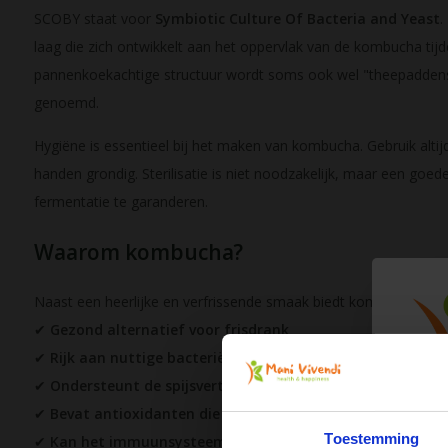
SCOBY staat voor
Symbiotic Culture Of Bacteria and Yeast
.
laag die zich ontwikkelt aan het oppervlak van de kombucha tij
pannenkoekachtige structuur wordt soms ook wel "theepadde
genoemd.
Hygiëne is essentieel bij het maken van kombucha. Gebruik alti
handen grondig. Sterilisatie is niet noodzakelijk, maar een go
fermentatie te garanderen.
Waarom kombucha?
Naast een heerlijke en verfrissende smaak biedt kombucha ook
✔
Gezond alternatief voor frisdrank
✔
Rijk aan nuttige bacteriën en probiotica
✔
Ondersteunt de spijsvertering
✔
Bevat antioxidanten die veroudering tegengaan
Toestemming
✔
Kan het immuunsysteem ondersteunen en infecties hel