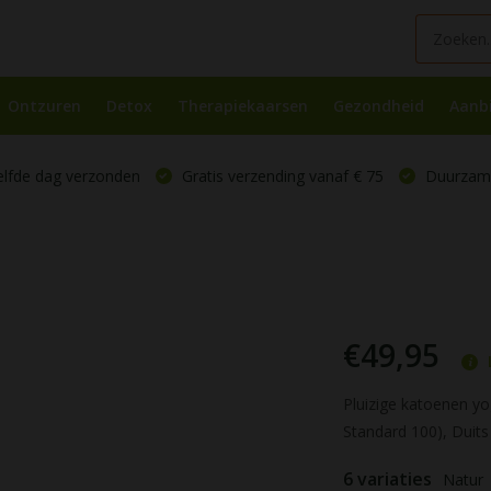
Ontzuren
Detox
Therapiekaarsen
Gezondheid
Aanb
elfde dag verzonden
Gratis verzending vanaf € 75
Duurzame
€49,95
Pluizige katoenen y
Standard 100), Duits 
6 variaties
Natur