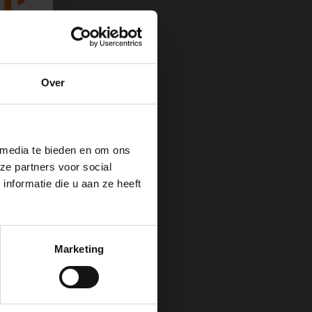
Over
 media te bieden en om ons
ze partners voor social
nformatie die u aan ze heeft
 van
Marketing
t
 e-
e.