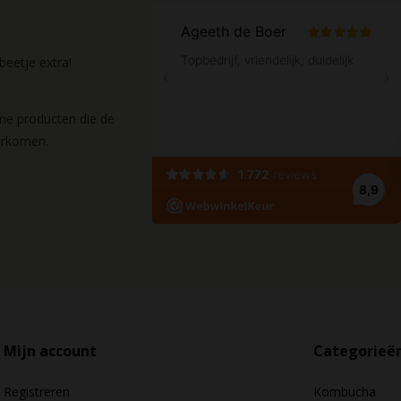
eetje extra!
ame producten die de
orkomen.
Mijn account
Categorieë
Registreren
Kombucha