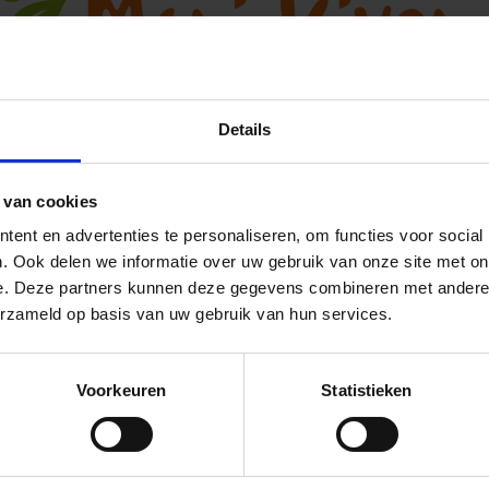
als aangenaam warme deken voor
ag voor in de woonkamer. De deken
Details
roducten voor baby's en peuters)
 met een decoratieve gehaakte
 van cookies
Ja, ik wil 5% korting op mijn volgende
en voorzichtig te drogen in de
ent en advertenties te personaliseren, om functies voor social
bestelling!
. Ook delen we informatie over uw gebruik van onze site met on
e. Deze partners kunnen deze gegevens combineren met andere i
vang direct 5% korting
op je volgende aankoop en profiteer maandelijks
erzameld op basis van uw gebruik van hun services.
hoge kortingen door je te abonneren op onze leuke nieuwsbrief! 😀
Voorkeuren
Statistieken
Profiteer direc
lp nodig bij je bestelling? Of heb je een vraag voor ons? Stuur een
ail naar
info@manivivendi.nl
en je ontvangt binnen 24 uur een reacti