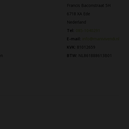
Francis Baconstraat 5H
6718 XA Ede
Nederland
Tel:
085-1040291
E-mail:
info@manivivendi.nl
KVK:
81012659
en
BTW:
NL861888613B01