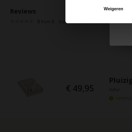
Weigeren
Reviews
0
5
from
Based on 0 reviews
Pluiz
€ 49,95
Natur
Levertij