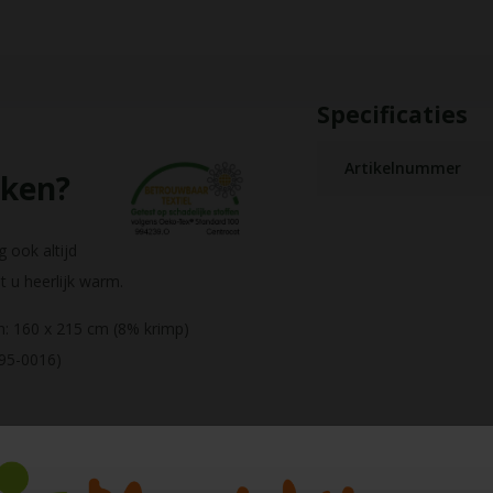
Specificaties
Artikelnummer
eken?
 ook altijd
 u heerlijk warm.
: 160 x 215 cm (8% krimp)
A95-0016)