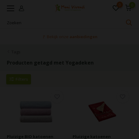
0
0
🚩 Bekijk onze
aanbiedingen
Tags
Producten getagd met Yogadeken
Filters
Pluizige BIO katoenen
Pluizige katoenen