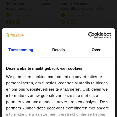
deken paardenbloem motief
van 100% katoen
gecertificeerd ...
(gecertificeerd volgens Oe...
Op voorraad
Op voorraad
€89,95
€49,95
Vergelijk
Vergelijk
Toestemming
Details
Over
Deze website maakt gebruik van cookies
We gebruiken cookies om content en advertenties te
personaliseren, om functies voor social media te bieden
Ja, ik wil 5% korting op mijn
en om ons websiteverkeer te analyseren. Ook delen we
Klassieke yogadeken
Pluizige katoenen
volgende bestelling!
informatie over uw gebruik van onze site met onze
yogadeken (GOTS)
Een mooie deken voor een wel
partners voor social media, adverteren en analyse. Deze
heel speciale prijs, 100 katoen,
Pluizige katoenen yoga deken
in een ...
Pepita design, 100% katoen
partners kunnen deze gegevens combineren met andere
Ontvang direct 5% korting
op je volgende aankoop en
(gecertificeer...
informatie die u aan ze heeft verstrekt of die ze hebben
profiteer maandelijks van hoge kortingen door je te