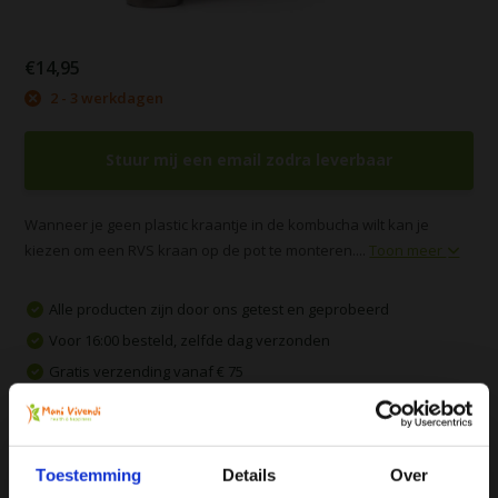
€14,95
2 - 3 werkdagen
Stuur mij een email zodra leverbaar
Wanneer je geen plastic kraantje in de kombucha wilt kan je
kiezen om een RVS kraan op de pot te monteren....
Toon meer
Alle producten zijn door ons getest en geprobeerd
Voor 16:00 besteld, zelfde dag verzonden
Gratis verzending vanaf € 75
Vergelijk
Toestemming
Details
Over