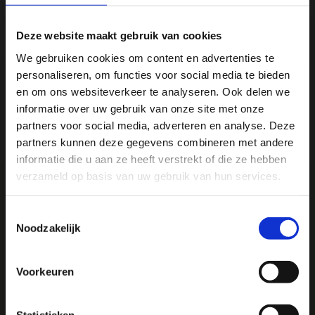
Productomschrijving
Deze website maakt gebruik van cookies
Specificaties
We gebruiken cookies om content en advertenties te
personaliseren, om functies voor social media te bieden
Ja, ik wil 5% korting op mijn
en om ons websiteverkeer te analyseren. Ook delen we
Reviews
volgende bestelling!
informatie over uw gebruik van onze site met onze
partners voor social media, adverteren en analyse. Deze
Delen
partners kunnen deze gegevens combineren met andere
Ontvang direct 5% korting
op je volgende aankoop en
informatie die u aan ze heeft verstrekt of die ze hebben
profiteer maandelijks van hoge kortingen door je te
abonneren op onze leuke nieuwsbrief! 😀
verzameld op basis van uw gebruik van hun services.
Toestemmingsselectie
We
♥
health & happiness
Noodzakelijk
Mani Vivendi gezondheidsproducten: Net dat
Profiteer direct
beetje extra!
Voorkeuren
Hulp nodig bij je bestelling? Of heb je een vraag voor
Mani Vivendi heeft bijna 25 jaar ervaring met effectieve,
ons? Stuur een e-mail naar
info@manivivendi.nl
en je