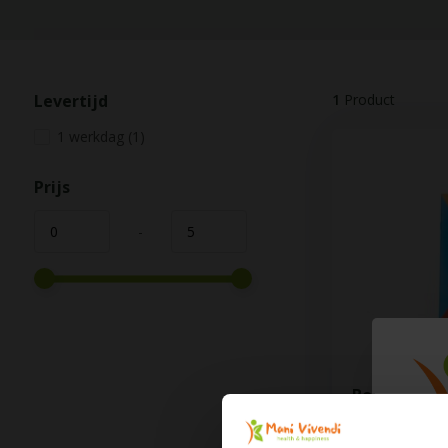
Levertijd
1
Product
1 werkdag
(1)
Prijs
-
Boektitel: F
Handige tips o
beweging, ouder