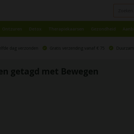
Ontzuren
Detox
Therapiekaarsen
Gezondheid
Aanb
elfde dag verzonden
Gratis verzending vanaf € 75
Duurzame
en getagd met Bewegen