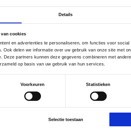
Details
Op voorraad
 van cookies
Ja, ik wil 5% korting op mijn volgende
ent en advertenties te personaliseren, om functies voor social
bestelling!
. Ook delen we informatie over uw gebruik van onze site met on
e. Deze partners kunnen deze gegevens combineren met andere i
vang direct 5% korting
op je volgende aankoop en profiteer maandelijks
erzameld op basis van uw gebruik van hun services.
hoge kortingen door je te abonneren op onze leuke nieuwsbrief! 😀
Voorkeuren
Statistieken
Profiteer direc
lp nodig bij je bestelling? Of heb je een vraag voor ons? Stuur een
ail naar
info@manivivendi.nl
en je ontvangt binnen 24 uur een reacti
eetje extra!
Heb je iets wat echt niet kan wachten? Dan is onze telefonische
Selectie toestaan
klantenservice bereikbaar op werkdagen van 13:00 tot 15:00 uur.
ame producten die de