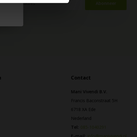
Abonneer
n
Contact
Mani Vivendi B.V.
Francis Baconstraat 5H
6718 XA Ede
Nederland
Tel:
085-1040291
E-mail:
info@manivivendi.nl