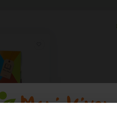
it en Vitaal
ver gezond eten, sport en
 worden en fit ...