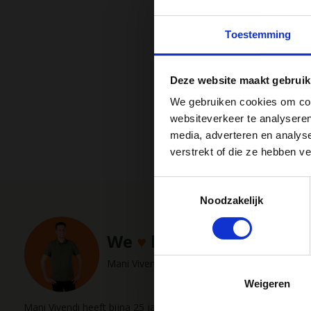
Toestemming
Vergelijk
Deze website maakt gebruik
€2,50
We gebruiken cookies om cont
websiteverkeer te analyseren
media, adverteren en analys
Ont
verstrekt of die ze hebben v
Toestemmingsselectie
Noodzakelijk
We
♥
health & happiness
Hu
m
Mani Vivendi gezondheidsproducten: Net dat b
Weigeren
Mani Vivendi heeft bijna 25 jaar ervaring met effectieve, duurz