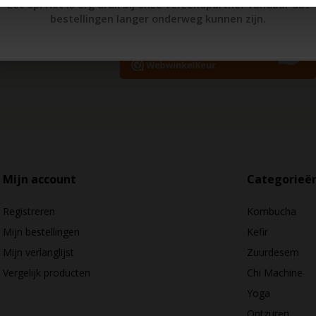
Let op! Het is erg druk bij onze verzendpartner vandaar dat
orkomen.
bestellingen langer onderweg kunnen zijn.
Mijn account
Categorieë
Registreren
Kombucha
Mijn bestellingen
Kefir
Mijn verlanglijst
Zuurdesem
Vergelijk producten
Chi Machine
Yoga
Ontzuren