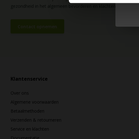
gezondheid in het algemeen bevorderen en klachten helpen vo
Contact opnemen
Klantenservice
Over ons
Algemene voorwaarden
Betaalmethoden
Verzenden & retourneren
Service en klachten
Documentatie