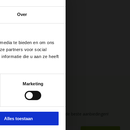
Over
 media te bieden en om ons
ze partners voor social
nformatie die u aan ze heeft
 van
Marketing
t
Aanbiedingen &
 e-
Gezondheidstips
e.
Ontvang het laatste nieuws en de beste aanbiedingen!
Alles toestaan