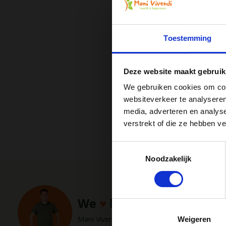
limonadesiroo
...
Toestemming
Vergelijk
€6,50
Deze website maakt gebruik
We gebruiken cookies om cont
websiteverkeer te analyseren
Voor 16:
media, adverteren en analys
Ont
verstrekt of die ze hebben v
Toestemmingsselectie
Noodzakelijk
Hu
We
♥
health & happiness
m
Mani Vivendi gezondheidsproducten: Net dat b
Weigeren