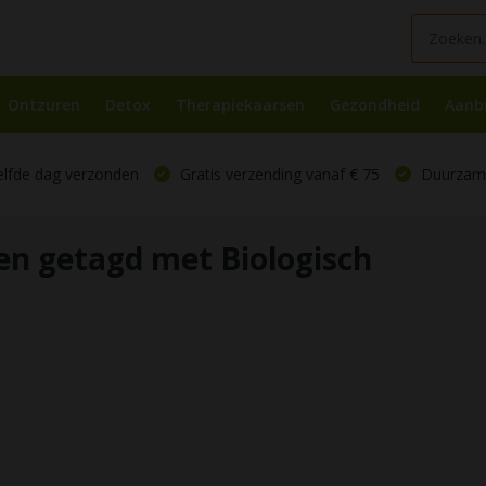
Ontzuren
Detox
Therapiekaarsen
Gezondheid
Aanb
elfde dag verzonden
Gratis verzending vanaf € 75
Duurzame
en getagd met Biologisch