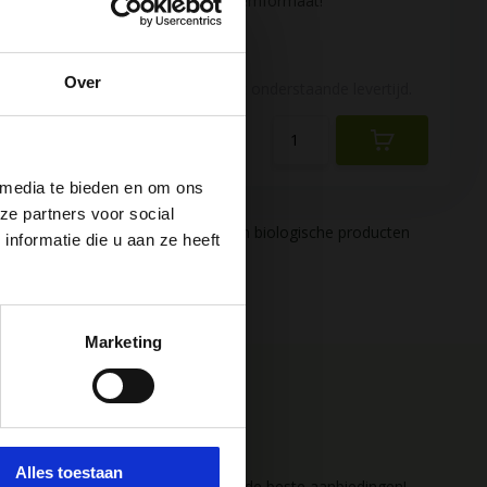
handig meeneemformaat!
Vergelijk
Over
ertijd.
Voldoende met onderstaande levertijd.
€9,95
 media te bieden en om ons
ze partners voor social
vanaf € 75
Duurzame en biologische producten
nformatie die u aan ze heeft
 van
Marketing
t
Aanbiedingen &
 e-
e.
Gezondheidstips
Alles toestaan
Ontvang het laatste nieuws en de beste aanbiedingen!