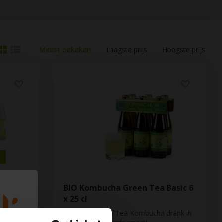
Meest bekeken
Laagste prijs
Hoogste prijs
 4
BIO Kombucha Green Tea Basic 6
x 25 cl
rlijke
Gezonde Green Tea Kombucha drank in