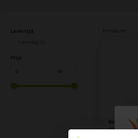
Levertijd
3
Producten
1 werkdag
(3)
Prijs
-
Biologisch
concentrate
Deze siroop kun