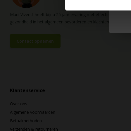
Mani Vivendi heeft bijna 25 jaar ervaring met effectieve, duurz
gezondheid in het algemeen bevorderen en klachten helpen vo
Contact opnemen
Klantenservice
Over ons
Algemene voorwaarden
Betaalmethoden
Verzenden & retourneren