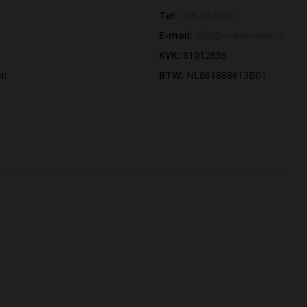
Tel:
085-1040291
E-mail:
info@manivivendi.nl
KVK:
81012659
en
BTW:
NL861888613B01