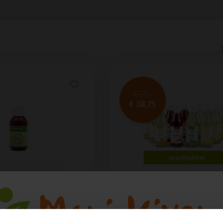
€ 39,-
€ 38,75
BIO frisdrank proefpakket 3 x
e Kombucha
smaken
d 100 ml
Onze Vitonade is een 100% natuu
t u net als bij