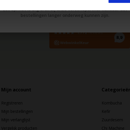
Let op! Het is erg druk bij onze verzendpartner vandaar dat
ame producten die de
bestellingen langer onderweg kunnen zijn.
orkomen.
Mijn account
Categorieë
Registreren
Kombucha
Mijn bestellingen
Kefir
Mijn verlanglijst
Zuurdesem
Vergelijk producten
Chi Machine