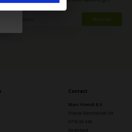
Abonneer
n
Contact
Mani Vivendi B.V.
Francis Baconstraat 5H
6718 XA Ede
Nederland