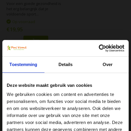
Voor een goede gezondheid is
het erg belangrijk dat je
voldoende sport...
Op voorraad
€19,95
Vergelijk
Toestemming
Details
Over
Deze website maakt gebruik van cookies
We gebruiken cookies om content en advertenties te
personaliseren, om functies voor social media te bieden
We
♥
health & happiness
Ja, ik wil 5% korting op mijn
en om ons websiteverkeer te analyseren. Ook delen we
Mani Vivendi gezondheidsproducten: Net dat
volgende bestelling!
informatie over uw gebruik van onze site met onze
beetje extra!
partners voor social media, adverteren en analyse. Deze
partners kunnen deze gegevens combineren met andere