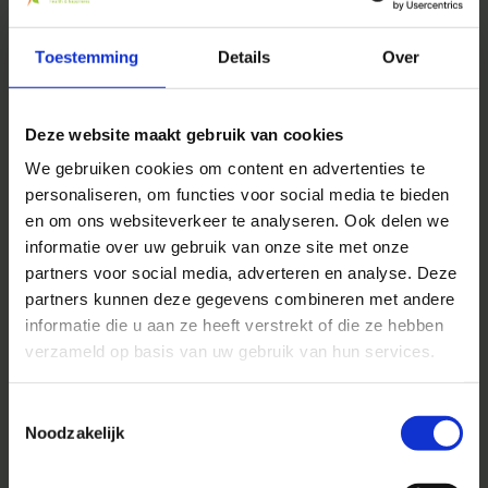
We
♥
health & happiness
Mani Vivendi gezondheidsproducten: Net dat
Toestemming
Details
Over
beetje extra!
Deze website maakt gebruik van cookies
Mani Vivendi heeft bijna 25 jaar ervaring met effectieve,
duurzame producten die de gezondheid in het algemeen
We gebruiken cookies om content en advertenties te
bevorderen en klachten helpen voorkomen.
personaliseren, om functies voor social media te bieden
en om ons websiteverkeer te analyseren. Ook delen we
informatie over uw gebruik van onze site met onze
Contact opnemen
partners voor social media, adverteren en analyse. Deze
partners kunnen deze gegevens combineren met andere
informatie die u aan ze heeft verstrekt of die ze hebben
verzameld op basis van uw gebruik van hun services.
Toestemmingsselectie
Noodzakelijk