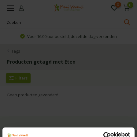
0
0
Voor 16:00 uur besteld, dezelfde dag verzonden
Tags
Producten getagd met Eten
Filters
Geen producten gevonden!...