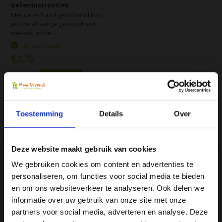
oefeninstructies
Met deze handige Fitband kun
je overal aan je gezondheid
werken, in de...
Op voorraad
€3,75
Vergelijk
Toestemming
Details
Over
Deze website maakt gebruik van cookies
We gebruiken cookies om content en advertenties te
personaliseren, om functies voor social media te bieden
Ja, ik wil 5% korting op mijn
We
♥
health & happiness
en om ons websiteverkeer te analyseren. Ook delen we
volgende bestelling!
Mani Vivendi gezondheidsproducten: Net dat
informatie over uw gebruik van onze site met onze
beetje extra!
partners voor social media, adverteren en analyse. Deze