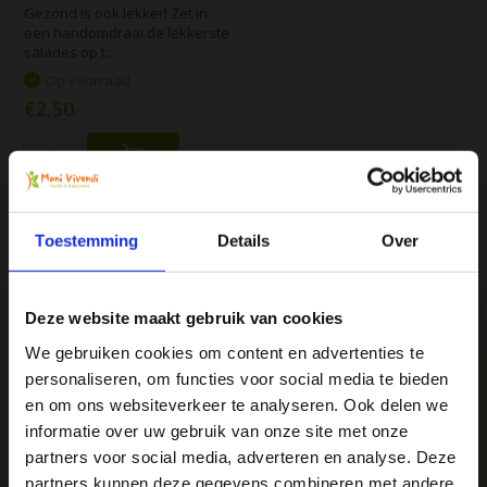
Gezond is ook lekker! Zet in
een handomdraai de lekkerste
salades op t...
Op voorraad
€2,50
Vergelijk
Toestemming
Details
Over
Deze website maakt gebruik van cookies
We gebruiken cookies om content en advertenties te
personaliseren, om functies voor social media te bieden
We
♥
health & happiness
Ja, ik wil 5% korting op mijn
en om ons websiteverkeer te analyseren. Ook delen we
Mani Vivendi gezondheidsproducten: Net dat
volgende bestelling!
informatie over uw gebruik van onze site met onze
beetje extra!
partners voor social media, adverteren en analyse. Deze
partners kunnen deze gegevens combineren met andere